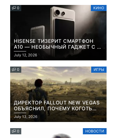
0
КИНО
HISENSE ТИЗЕРИТ СМАРТФОН
A10 — НЕОБЫЧНЫЙ ГАДЖЕТ С E-
INK-ЭКРАНОМ И СЪЕМНОЙ LCD-
July 12, 2026
ПАНЕЛЬЮ ДЛЯ ЦВЕТНОГО
КОНТЕНТА И СОЦСЕТЕЙ
0
ИГРЫ
ДИРЕКТОР FALLOUT NEW VEGAS
ОБЪЯСНИЛ, ПОЧЕМУ КОГОТЬ
СМЕРТИ У КАРЬЕРА НАМЕРЕННО
July 13, 2026
СНОСИТ ВАМ ГОЛОВУ
0
НОВОСТИ