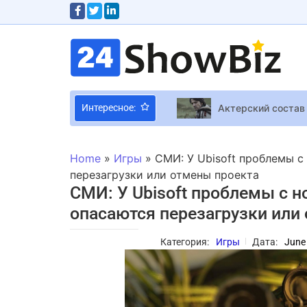
Актерский состав
Интересное:
Мультиплеерную го
alyona alyona на 
Home
»
Игры
»
СМИ: У Ubisoft проблемы с
Финал нацотбора 
перезагрузки или отмены проекта
СМИ: У Ubisoft проблемы с н
Розалия Романова 
опасаются перезагрузки или
Dead Island 2 Ирл
Ученые создали ж
Категория:
Игры
Дата:
June
Королевская семь
Подарок на Star W
«Она не смогла сш