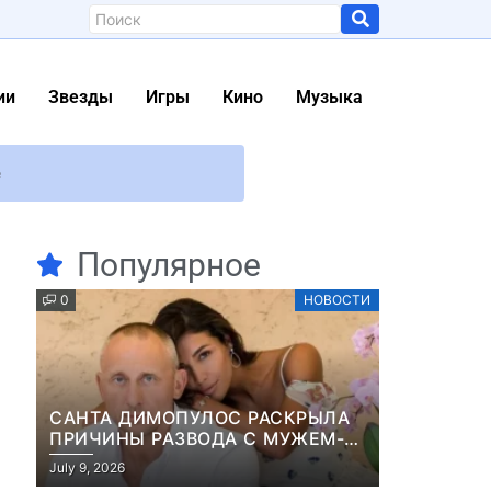
ии
Звезды
Игры
Кино
Музыка
е
 миллионов
Популярное
0
НОВОСТИ
нков
ских барионов Информация
САНТА ДИМОПУЛОС РАСКРЫЛА
ПРИЧИНЫ РАЗВОДА С МУЖЕМ-
БИЗНЕСМЕНОМ
е Лисовом
July 9, 2026