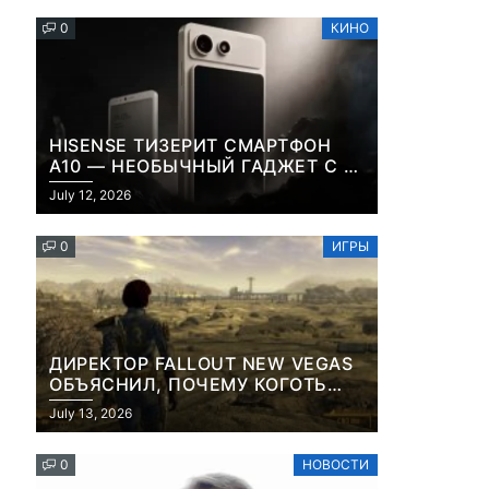
0
КИНО
HISENSE ТИЗЕРИТ СМАРТФОН
A10 — НЕОБЫЧНЫЙ ГАДЖЕТ С E-
INK-ЭКРАНОМ И СЪЕМНОЙ LCD-
July 12, 2026
ПАНЕЛЬЮ ДЛЯ ЦВЕТНОГО
КОНТЕНТА И СОЦСЕТЕЙ
0
ИГРЫ
ДИРЕКТОР FALLOUT NEW VEGAS
ОБЪЯСНИЛ, ПОЧЕМУ КОГОТЬ
СМЕРТИ У КАРЬЕРА НАМЕРЕННО
July 13, 2026
СНОСИТ ВАМ ГОЛОВУ
0
НОВОСТИ