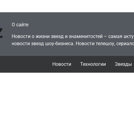
July 4, 2026
July 4, 2026
dmin
24sbadmin
О сайте
Новости о жизни звезд и знаменитостей – самая ак
новости звезд шоу-бизнеса. Новости телешоу, сериало
Новости
Технологии
Звезды