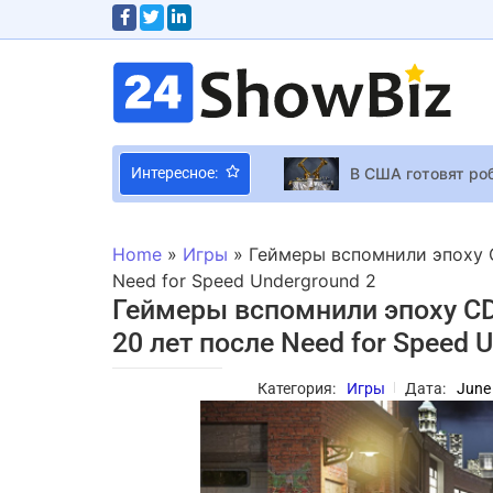
В США готовят ро
Интересное:
В сеть утекла пол
Steam Число одно
Home
»
Игры
»
Геймеры вспомнили эпоху C
Notion закроет со
Need for Speed Underground 2
Геймеры вспомнили эпоху CD
Мэттью Перри изв
20 лет после Need for Speed 
В Moody’s отмети
Меган Маркл верну
Категория:
Игры
Дата:
June
Исследователям у
5 лучших сцен шоп
Кто стал министр