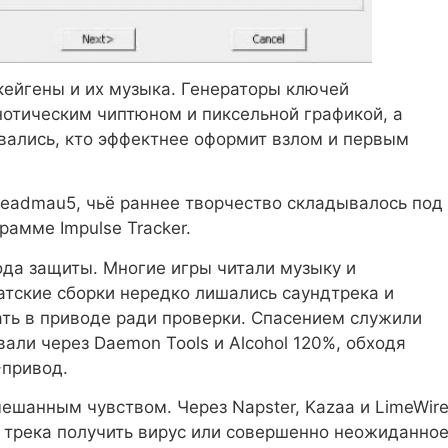
ейгены и их музыка. Генераторы ключей
нотическим чиптюном и пиксельной графикой, а
вались, кто эффектнее оформит взлом и первым
eadmau5, чьё раннее творчество складывалось под
амме Impulse Tracker.
ода защиты. Многие игры читали музыку и
ратские сборки нередко лишались саундтрека и
ать в приводе ради проверки. Спасением служили
али через Daemon Tools и Alcohol 120%, обходя
-привод.
ешанным чувством. Через Napster, Kazaa и LimeWir
о трека получить вирус или совершенно неожиданно