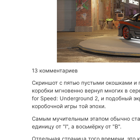
13 комментариев
Скриншот с пятью пустыми окошками и п
коробки мгновенно вернул многих в сер
for Speed: Underground 2, и подобный 
коробочной игры той эпохи.
Самым мучительным этапом обычно стан
единицу от "I", а восьмёрку от "B".
Отдельная страница того времени, это 