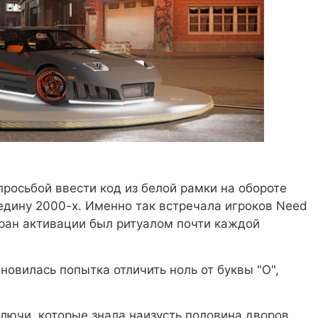
росьбой ввести код из белой рамки на обороте
едину 2000-х. Именно так встречала игроков Need
экран активации был ритуалом почти каждой
овилась попытка отличить ноль от буквы "O",
ключи, которые знала наизусть половина дворов.