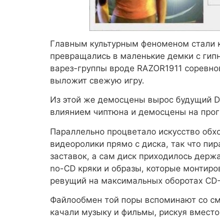
Главным культурным феноменом стали к
превращались в маленькие демки с гип
варез-группы вроде RAZOR1911 соревно
выложит свежую игру.
Из этой же демосцены вырос будущий D
влиянием чиптюна и демосцены на прогр
Параллельно процветало искусство обх
видеоролики прямо с диска, так что пи
заставок, а сам диск приходилось держ
no-CD кряки и образы, которые монтиров
ревущий на максимальных оборотах CD
Файлообмен той поры вспоминают со см
качали музыку и фильмы, рискуя вмест