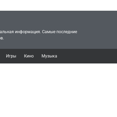
July 4, 2026
24sbadmin
туальная информация. Самые последние
в.
Игры
Кино
Музыка