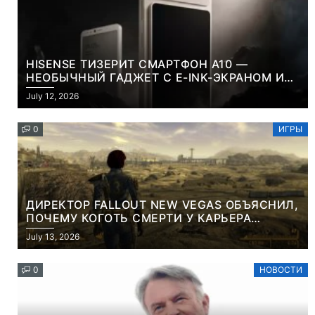
HISENSE ТИЗЕРИТ СМАРТФОН A10 —
НЕОБЫЧНЫЙ ГАДЖЕТ С E-INK-ЭКРАНОМ И
СЪЕМНОЙ LCD-ПАНЕЛЬЮ ДЛЯ ЦВЕТНОГО
July 12, 2026
КОНТЕНТА И СОЦСЕТЕЙ
0
ИГРЫ
ДИРЕКТОР FALLOUT NEW VEGAS ОБЪЯСНИЛ,
ПОЧЕМУ КОГОТЬ СМЕРТИ У КАРЬЕРА
НАМЕРЕННО СНОСИТ ВАМ ГОЛОВУ
July 13, 2026
0
НОВОСТИ