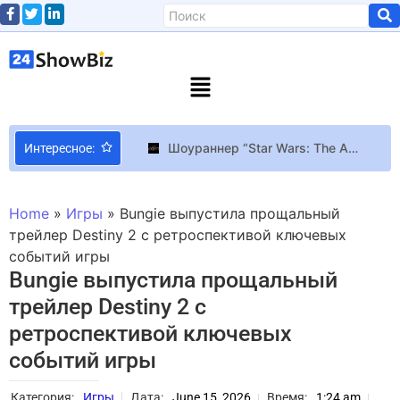
Шоураннер “Star Wars: The Acolyte” рассказала, что один из сценаристов предстоящего сериала никогда не смотрел “Star Wars”
Интересное:
Писатель Павел “Паштет” Билянский: Написать книгу легко, просто нужно писать каждый день
Умер актер и телеведущий Анатолий Суханов
Home
»
Игры
»
Bungie выпустила прощальный
Starfield Starfield может сменить Halo в качестве “лица” Xbox Series X
трейлер Destiny 2 с ретроспективой ключевых
событий игры
Виски Hinch: Ирландская магия в каждой капле
Bungie выпустила прощальный
Новый сезон в Diablo 4 стартует 30 июня и добавит скины из Overwatch и бесплатную неделю за Чернокнижника
трейлер Destiny 2 с
Топ-5 небанальных фильмов на выходные
ретроспективой ключевых
Счастье — это бизнес: Рон Хаббард и знаменитости-саентологи
событий игры
Художник Silent Hill 2 уже 21 год объясняет фанатам, откуда взялись пузыреголовые медсестры, но ему до сих пор не верят
Трэвис Келси случайно ударил женщину мячом для гольфа, а затем проверил ее на турнире Pebble Beach Pro-Am: «С тобой все в порядке?»
Категория:
Игры
Дата:
June 15, 2026
Время:
1:24 am