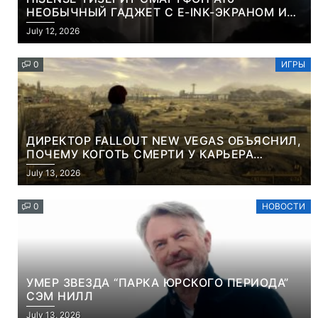
НЕОБЫЧНЫЙ ГАДЖЕТ С E-INK-ЭКРАНОМ И
СЪЕМНОЙ LCD-ПАНЕЛЬЮ ДЛЯ ЦВЕТНОГО
July 12, 2026
КОНТЕНТА И СОЦСЕТЕЙ
0
ИГРЫ
ДИРЕКТОР FALLOUT NEW VEGAS ОБЪЯСНИЛ,
ПОЧЕМУ КОГОТЬ СМЕРТИ У КАРЬЕРА
НАМЕРЕННО СНОСИТ ВАМ ГОЛОВУ
July 13, 2026
0
НОВОСТИ
УМЕР ЗВЕЗДА “ПАРКА ЮРСКОГО ПЕРИОДА”
СЭМ НИЛЛ
July 13, 2026