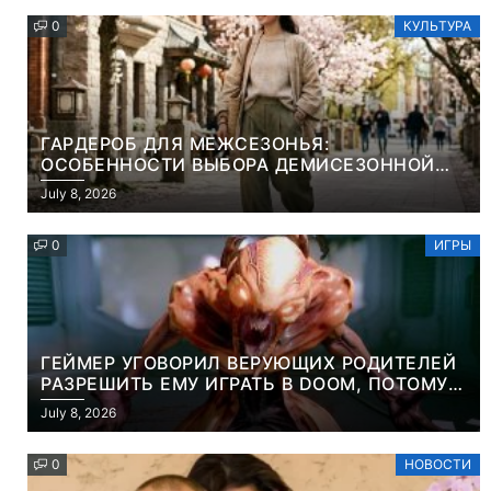
0
КУЛЬТУРА
ГАРДЕРОБ ДЛЯ МЕЖСЕЗОНЬЯ:
ОСОБЕННОСТИ ВЫБОРА ДЕМИСЕЗОННОЙ
ПАРКИ И ЭЛЕГАНТНОГО ЖЕНСКОГО ПЛАЩА
July 8, 2026
0
ИГРЫ
ГЕЙМЕР УГОВОРИЛ ВЕРУЮЩИХ РОДИТЕЛЕЙ
РАЗРЕШИТЬ ЕМУ ИГРАТЬ В DOOM, ПОТОМУ
ЧТО ЭТО ХРИСТИАНСКАЯ ИГРА ПРО
July 8, 2026
УБИЙСТВО ДЕМОНОВ
0
НОВОСТИ