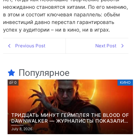
неожиданно становятся хитами. По его мнению,
в этом и состоит ключевая параллель: объём
инвестиций давно перестал гарантировать
успех у аудитории – ни в кино, ни в играх.
Previous Post
Next Post
Популярное
0
КИНО
ТРИДЦАТЬ МИНУТ ГЕЙМПЛЕЯ THE BLOOD OF
DAWNWALKER — ЖУРНАЛИСТЫ ПОКАЗАЛИ
НАЧАЛО НОВОЙ ИГРЫ ОТ ВЕТЕРАНОВ CD
July 8, 2026
PROJEKT RED