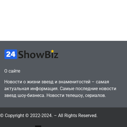
6, чтобы играть
использовании
как
бонусов как
законопослушный
инструмента
горожанин
давления
July 4, 2026
July 4, 2026
24sbadmin
24sbadmin
О сайте
Новости о жизни звезд и знаменитостей – самая
актуальная информация. Самые последние новости
звезд шоу-бизнеса. Новости телешоу, сериалов.
© Copyright © 2022-2024. – All Rights Reserved.