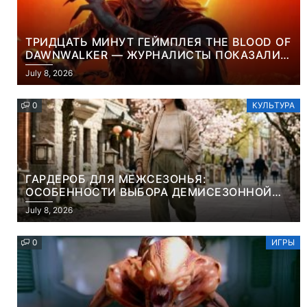
ТРИДЦАТЬ МИНУТ ГЕЙМПЛЕЯ THE BLOOD OF
DAWNWALKER — ЖУРНАЛИСТЫ ПОКАЗАЛИ
НАЧАЛО НОВОЙ ИГРЫ ОТ ВЕТЕРАНОВ CD
July 8, 2026
PROJEKT RED
0
КУЛЬТУРА
ГАРДЕРОБ ДЛЯ МЕЖСЕЗОНЬЯ:
ОСОБЕННОСТИ ВЫБОРА ДЕМИСЕЗОННОЙ
ПАРКИ И ЭЛЕГАНТНОГО ЖЕНСКОГО ПЛАЩА
July 8, 2026
0
ИГРЫ