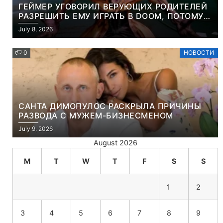
ГЕЙМЕР УГОВОРИЛ ВЕРУЮЩИХ РОДИТЕЛЕЙ
РАЗРЕШИТЬ ЕМУ ИГРАТЬ В DOOM, ПОТОМУ
ЧТО ЭТО ХРИСТИАНСКАЯ ИГРА ПРО
July 8, 2026
УБИЙСТВО ДЕМОНОВ
0
НОВОСТИ
САНТА ДИМОПУЛОС РАСКРЫЛА ПРИЧИНЫ
РАЗВОДА С МУЖЕМ-БИЗНЕСМЕНОМ
July 9, 2026
August 2026
M
T
W
T
F
S
S
1
2
3
4
5
6
7
8
9