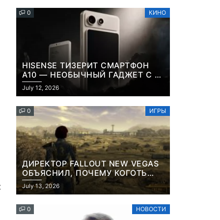
0
КИНО
HISENSE ТИЗЕРИТ СМАРТФОН
A10 — НЕОБЫЧНЫЙ ГАДЖЕТ С E-
INK-ЭКРАНОМ И СЪЕМНОЙ LCD-
July 12, 2026
ПАНЕЛЬЮ ДЛЯ ЦВЕТНОГО
КОНТЕНТА И СОЦСЕТЕЙ
0
ИГРЫ
ДИРЕКТОР FALLOUT NEW VEGAS
ОБЪЯСНИЛ, ПОЧЕМУ КОГОТЬ
СМЕРТИ У КАРЬЕРА НАМЕРЕННО
х
July 13, 2026
СНОСИТ ВАМ ГОЛОВУ
я
0
НОВОСТИ