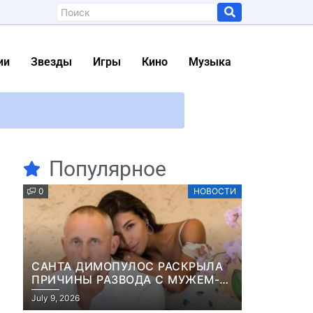
ии
Звезды
Игры
Кино
Музыка
вручал новый Холостяк
упрозрачным
Популярное
0
НОВОСТИ
овий у Маши Ефросининой
ead Island 2
САНТА ДИМОПУЛОС РАСКРЫЛА
07 заменит Аарон Тейлор-Джонсон
ПРИЧИНЫ РАЗВОДА С МУЖЕМ-
БИЗНЕСМЕНОМ
ее новый портрет
July 9, 2026