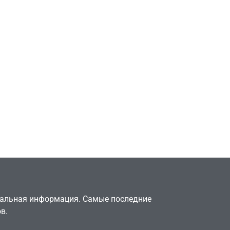
Игры
Милли Бобби Браун
ждёт GTA 6, чтобы
елки
играть как
двумя
законопослушный
горожанин
July 4, 2026
24sbadmin
туальная информация. Самые последние
в.