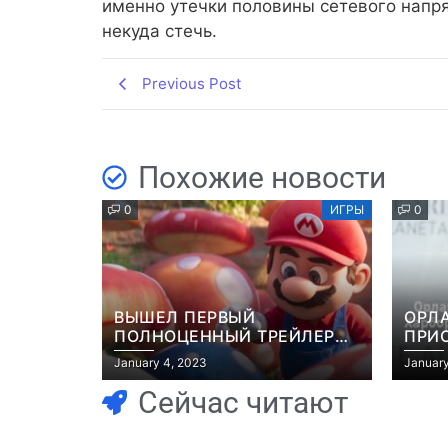
именно утечки половины сетевого напр
некуда стечь.
Previous Post
Похожие новости
0
ИГРЫ
0
ВЫШЕЛ ПЕРВЫЙ
ОРЛ
ПОЛНОЦЕННЫЙ ТРЕЙЛЕР
ПРИ
МУЛЬТФИЛЬМА “МАРИО”
ЭКР
January 4, 2023
January
GRAN
Сейчас читают