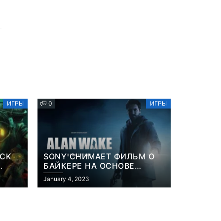
ИГРЫ
0
ИГРЫ
OCK
SONY СНИМАЕТ ФИЛЬМ О
БАЙКЕРЕ НА ОСНОВЕ
ИЗВЕСТНОЙ ВИДЕОИГРЫ
January 4, 2023