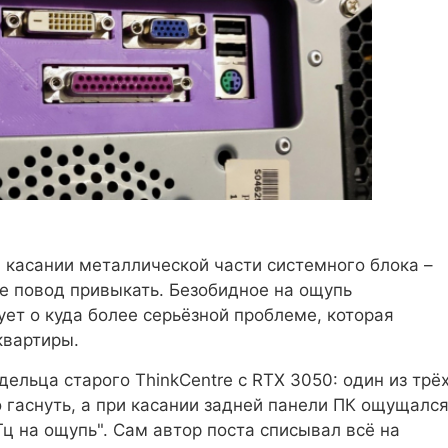
 касании металлической части системного блока –
не повод привыкать. Безобидное на ощупь
ет о куда более серьёзной проблеме, которая
квартиры.
ельца старого ThinkCentre с RTX 3050: один из трё
 гаснуть, а при касании задней панели ПК ощущалс
Гц на ощупь". Сам автор поста списывал всё на