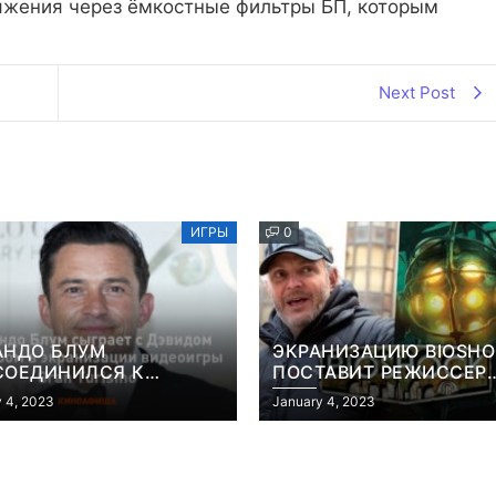
яжения через ёмкостные фильтры БП, которым
Next Post
ИГРЫ
0
АНДО БЛУМ
ЭКРАНИЗАЦИЮ BIOSH
СОЕДИНИЛСЯ К
ПОСТАВИТ РЕЖИССЕР
АНИЗАЦИИ ВИДЕОИГРЫ
«КОНСТАНТИНА» И
 4, 2023
January 4, 2023
 TURISMO
«ГОЛОДНЫХ ИГР»