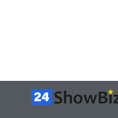
Игры
Игры
Геймеры отменяют
Нов
подписку PS Plus в знак
поп
протеста против
вид
цифрового будущего
её 
July 4, 2026
24sbadmin
24sba