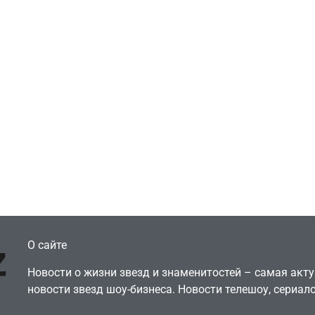
Игры
Голливуд скупает
ичок-геймер
оригинальные
росил помочь найти
сценарии – 44 сд
еокарту в его ПК –
за год против 11 
там просто нет
годами ранее
July 4, 2026
July 4, 2026
dmin
24sbadmin
О сайте
Новости о жизни звезд и знаменитостей – самая ак
новости звезд шоу-бизнеса. Новости телешоу, сериало