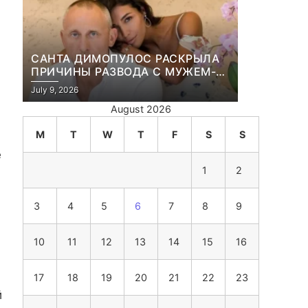
САНТА ДИМОПУЛОС РАСКРЫЛА
ПРИЧИНЫ РАЗВОДА С МУЖЕМ-
БИЗНЕСМЕНОМ
July 9, 2026
August 2026
M
T
W
T
F
S
S
е
1
2
3
4
5
6
7
8
9
10
11
12
13
14
15
16
й
17
18
19
20
21
22
23
й