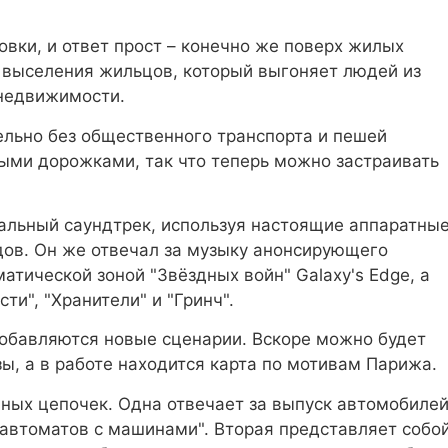
овки, и ответ прост – конечно же поверх жилых
т выселения жильцов, который выгоняет людей из
 недвижимости.
льно без общественного транспорта и пешей
ыми дорожками, так что теперь можно застраивать
нальный саундтрек, используя настоящие аппаратны
одов. Он же отвечал за музыку анонсирующего
матической зоной "Звёздных войн" Galaxy's Edge, а
и", "Хранители" и "Гринч".
добавляются новые сценарии. Вскоре можно будет
ы, а в работе находится карта по мотивам Парижа.
нных цепочек. Одна отвечает за выпуск автомобиле
 автоматов с машинами". Вторая представляет собо