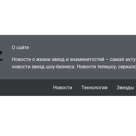
еокарту в его ПК –
за год против 11 
там просто нет
годами ранее
July 4, 2026
July 4, 2026
dmin
24sbadmin
О сайте
Новости о жизни звезд и знаменитостей – самая ак
новости звезд шоу-бизнеса. Новости телешоу, сериало
Новости
Технологии
Звезды