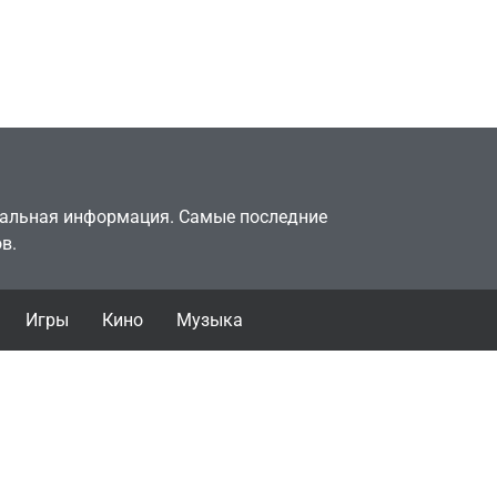
двумя
законопослушный
горожанин
July 4, 2026
24sbadmin
туальная информация. Самые последние
в.
Игры
Кино
Музыка