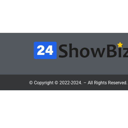
протеста против
вид
цифрового будущего
её 
July 4, 2026
24sbadmin
24sba
© Copyright © 2022-2024. – All Rights Reserved.