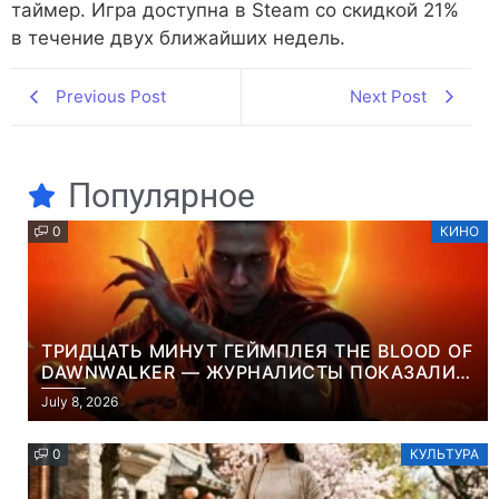
таймер. Игра доступна в Steam со скидкой 21%
в течение двух ближайших недель.
Previous Post
Next Post
Популярное
0
КИНО
ТРИДЦАТЬ МИНУТ ГЕЙМПЛЕЯ THE BLOOD OF
DAWNWALKER — ЖУРНАЛИСТЫ ПОКАЗАЛИ
НАЧАЛО НОВОЙ ИГРЫ ОТ ВЕТЕРАНОВ CD
July 8, 2026
PROJEKT RED
0
КУЛЬТУРА