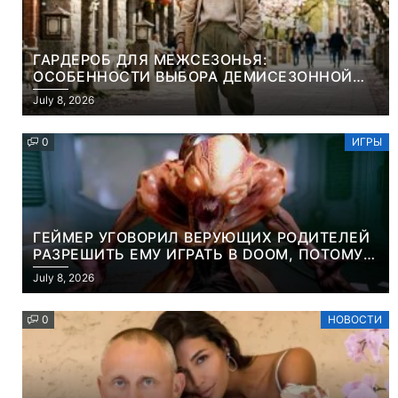
ГАРДЕРОБ ДЛЯ МЕЖСЕЗОНЬЯ:
ОСОБЕННОСТИ ВЫБОРА ДЕМИСЕЗОННОЙ
ПАРКИ И ЭЛЕГАНТНОГО ЖЕНСКОГО ПЛАЩА
July 8, 2026
0
ИГРЫ
ГЕЙМЕР УГОВОРИЛ ВЕРУЮЩИХ РОДИТЕЛЕЙ
РАЗРЕШИТЬ ЕМУ ИГРАТЬ В DOOM, ПОТОМУ
ЧТО ЭТО ХРИСТИАНСКАЯ ИГРА ПРО
July 8, 2026
УБИЙСТВО ДЕМОНОВ
0
НОВОСТИ