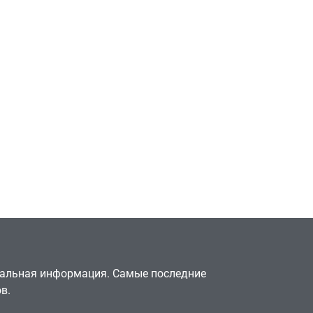
Игры
т
Новичок-геймер
в знак
попросил помочь найти
видеокарту в его ПК –
его
её там просто нет
July 4, 2026
24sbadmin
туальная информация. Самые последние
в.