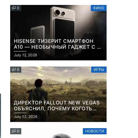
0
КИНО
HISENSE ТИЗЕРИТ СМАРТФОН
A10 — НЕОБЫЧНЫЙ ГАДЖЕТ С E-
INK-ЭКРАНОМ И СЪЕМНОЙ LCD-
July 12, 2026
ПАНЕЛЬЮ ДЛЯ ЦВЕТНОГО
КОНТЕНТА И СОЦСЕТЕЙ
0
ИГРЫ
ДИРЕКТОР FALLOUT NEW VEGAS
ОБЪЯСНИЛ, ПОЧЕМУ КОГОТЬ
СМЕРТИ У КАРЬЕРА НАМЕРЕННО
July 13, 2026
СНОСИТ ВАМ ГОЛОВУ
0
НОВОСТИ