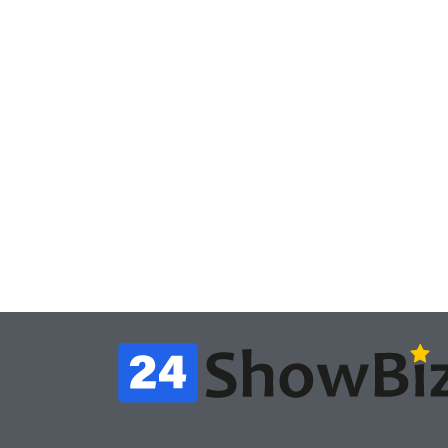
Игры
Часть геймеров
Новос
считает, что мы сами
Поб
похоронили
«Не
физические копии, а
iSK
теперь возмущаемся
а д
похоронами
тво
July 4, 2026
24sbadmin
24sba