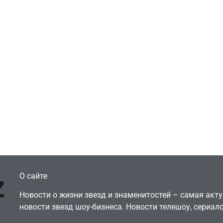
ти
едительница
Игры
ймовірних дуетів»
Геймеры отменяю
ra: Работаю в офисе,
подписку PS Plus 
еньги вкладываю в
протеста против
рчество
цифрового будущ
July 4, 2026
July 4, 2026
dmin
24sbadmin
О сайте
Новости о жизни звезд и знаменитостей – самая ак
новости звезд шоу-бизнеса. Новости телешоу, сериало