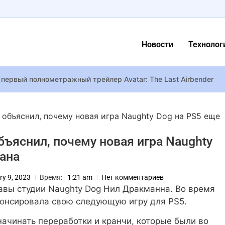
Новости
Технолог
л первый полнометражный трейлер Avatar: The Last Airbender
 на этой неделе CD Projekt RED может анонсировать третье доп
объяснил, почему новая игра Naughty Dog на PS5 еще
 «Бумбокса» – девушка случайно узнала на фото своего жених
бъяснил, почему новая игра Naughty
й мировой Battleplan выйдет 14 июля, а приказы в ней рисуешь
вана
ла дом Рианны из винтовки, когда певица была дома
 80% разработчиков игр в Японии получили прибавку к зарплат
ry 9, 2023
Время:
1:21 am
Нет комментариев
уткие медсестры и Пирамидоголовый: представлен тизер фильм
авы студии Naughty Dog Нил Дракманна. Во время
риентированный на ИИ и Web3 фонд на $100 млн
нонсировала свою следующую игру для PS5.
еей на 9000 мАч: почти павербанк в вашем кармане
 начинать переработки и кранчи, которые были во