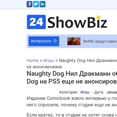
Netflix представи
Интересное:
Геймеры на хайпе:
Home
»
Игры
»
Naughty Dog Нил Дракманн 
Драма на концерте
не анонсирована
Naughty Dog Нил Дракманн о
Стратегия о Второ
Dog на PS5 еще не анонсиро
Женщина обстреля
В 2025 году почти
Категория:
Игры
Дата:
Janua
Горящий отель, ж
Издание Сomicbook взяло интервью у гл
KBank запустил о
него спросили, почему студия еще не а
Vivo Y600 с батар
Если кратко, то в студии не хотят снова