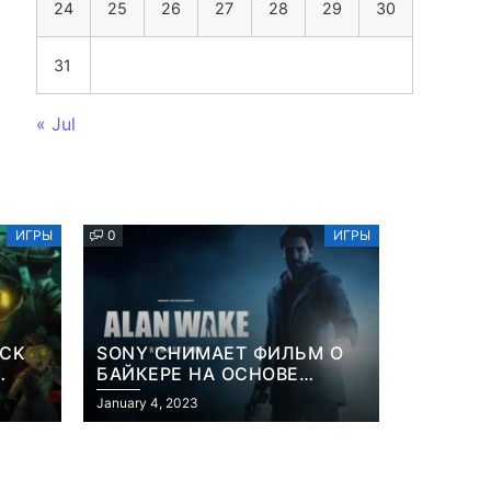
24
25
26
27
28
29
30
31
« Jul
ИГРЫ
0
ИГРЫ
OCK
SONY СНИМАЕТ ФИЛЬМ О
БАЙКЕРЕ НА ОСНОВЕ
ИЗВЕСТНОЙ ВИДЕОИГРЫ
January 4, 2023