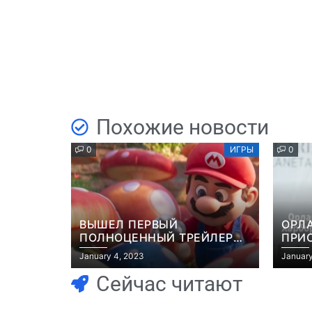
Похожие новости
0
ИГРЫ
0
ВЫШЕЛ ПЕРВЫЙ
ОРЛ
ПОЛНОЦЕННЫЙ ТРЕЙЛЕР
ПРИ
МУЛЬТФИЛЬМА “МАРИО”
ЭКР
January 4, 2023
January
GRAN
Сейчас читают