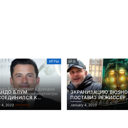
ИГРЫ
0
АНДО БЛУМ
ЭКРАНИЗАЦИЮ BIOSH
СОЕДИНИЛСЯ К
ПОСТАВИТ РЕЖИССЕР
АНИЗАЦИИ ВИДЕОИГРЫ
«КОНСТАНТИНА» И
 4, 2023
January 4, 2023
 TURISMO
«ГОЛОДНЫХ ИГР»