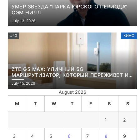
УМЕР ЗВЕЗДА “ПАРКА ЮРСКОГО ПЕРИОДА”
СЭМ НИЛЛ
July 13, 2026
0
КИНО
ZTE G5 MAX: УЛИЧНЫЙ 5G
МАРШРУТИЗАТОР, КОТОРЫЙ ПЕРЕЖИВЕТ И
ЛЮТУЮ ЗИМУ, И ЖАРКОЕ ЛЕТО
July 15, 2026
August 2026
M
T
W
T
F
S
S
1
2
3
4
5
6
7
8
9