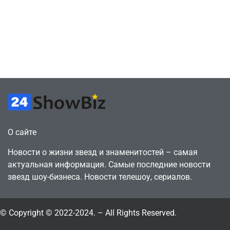
в знак протеста
найти
против
видеокарту в его
цифрового
ПК – её там
будущего
просто нет
July 4, 2026
July 4, 2026
24sbadmin
24sbadmin
О сайте
Новости о жизни звезд и знаменитостей – самая
актуальная информация. Самые последние новости
звезд шоу-бизнеса. Новости телешоу, сериалов.
© Copyright © 2022-2024. – All Rights Reserved.