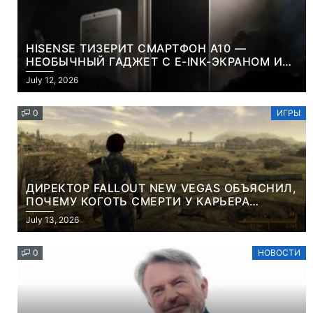
HISENSE ТИЗЕРИТ СМАРТФОН A10 —
НЕОБЫЧНЫЙ ГАДЖЕТ С E-INK-ЭКРАНОМ И
СЪЕМНОЙ LCD-ПАНЕЛЬЮ ДЛЯ ЦВЕТНОГО
July 12, 2026
КОНТЕНТА И СОЦСЕТЕЙ
0
ИГРЫ
ДИРЕКТОР FALLOUT NEW VEGAS ОБЪЯСНИЛ,
ПОЧЕМУ КОГОТЬ СМЕРТИ У КАРЬЕРА
НАМЕРЕННО СНОСИТ ВАМ ГОЛОВУ
July 13, 2026
0
НОВОСТИ