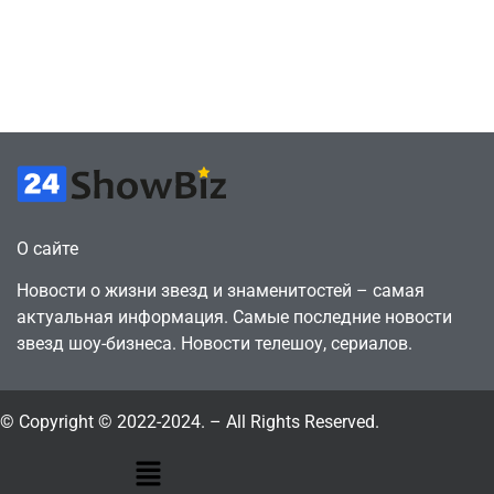
сделки за год
как
против 11 двумя
законопослушный
годами ранее
горожанин
July 4, 2026
July 4, 2026
24sbadmin
24sbadmin
О сайте
Новости о жизни звезд и знаменитостей – самая
актуальная информация. Самые последние новости
звезд шоу-бизнеса. Новости телешоу, сериалов.
© Copyright © 2022-2024. – All Rights Reserved.