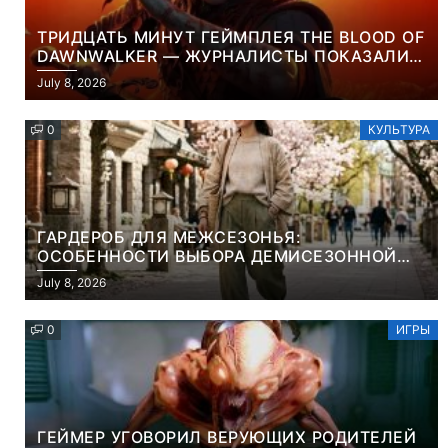
ТРИДЦАТЬ МИНУТ ГЕЙМПЛЕЯ THE BLOOD OF
DAWNWALKER — ЖУРНАЛИСТЫ ПОКАЗАЛИ
НАЧАЛО НОВОЙ ИГРЫ ОТ ВЕТЕРАНОВ CD
July 8, 2026
PROJEKT RED
0
КУЛЬТУРА
ГАРДЕРОБ ДЛЯ МЕЖСЕЗОНЬЯ:
ОСОБЕННОСТИ ВЫБОРА ДЕМИСЕЗОННОЙ
ПАРКИ И ЭЛЕГАНТНОГО ЖЕНСКОГО ПЛАЩА
July 8, 2026
0
ИГРЫ
ГЕЙМЕР УГОВОРИЛ ВЕРУЮЩИХ РОДИТЕЛЕЙ