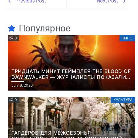
Previous Post
Next Post
Популярное
0
КИНО
ТРИДЦАТЬ МИНУТ ГЕЙМПЛЕЯ THE BLOOD OF
DAWNWALKER — ЖУРНАЛИСТЫ ПОКАЗАЛИ
НАЧАЛО НОВОЙ ИГРЫ ОТ ВЕТЕРАНОВ CD
July 8, 2026
PROJEKT RED
0
КУЛЬТУРА
ГАРДЕРОБ ДЛЯ МЕЖСЕЗОНЬЯ: