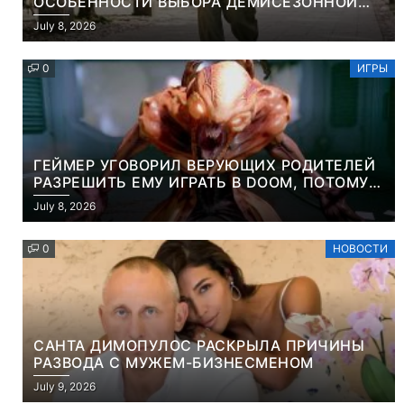
ОСОБЕННОСТИ ВЫБОРА ДЕМИСЕЗОННОЙ
ПАРКИ И ЭЛЕГАНТНОГО ЖЕНСКОГО ПЛАЩА
July 8, 2026
0
ИГРЫ
ГЕЙМЕР УГОВОРИЛ ВЕРУЮЩИХ РОДИТЕЛЕЙ
РАЗРЕШИТЬ ЕМУ ИГРАТЬ В DOOM, ПОТОМУ
ЧТО ЭТО ХРИСТИАНСКАЯ ИГРА ПРО
July 8, 2026
УБИЙСТВО ДЕМОНОВ
0
НОВОСТИ
САНТА ДИМОПУЛОС РАСКРЫЛА ПРИЧИНЫ
РАЗВОДА С МУЖЕМ-БИЗНЕСМЕНОМ
July 9, 2026