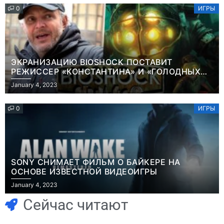
0
ИГРЫ
ЭКРАНИЗАЦИЮ BIOSHOCK ПОСТАВИТ
РЕЖИССЕР «КОНСТАНТИНА» И «ГОЛОДНЫХ
ИГР»
January 4, 2023
0
ИГРЫ
SONY СНИМАЕТ ФИЛЬМ О БАЙКЕРЕ НА
ОСНОВЕ ИЗВЕСТНОЙ ВИДЕОИГРЫ
Игры
January 4, 2023
Голливуд
Игры
Новичок-геймер
скупает
Сейчас читают
попросил помочь
оригинальные