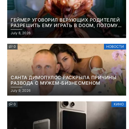
ГЕЙМЕР УГОВОРИЛ ВЕРУЮЩИХ РОДИТЕЛЕЙ
РАЗРЕШИТЬ ЕМУ ИГРАТЬ В DOOM, ПОТОМУ
ЧТО ЭТО ХРИСТИАНСКАЯ ИГРА ПРО
July 8, 2026
УБИЙСТВО ДЕМОНОВ
0
НОВОСТИ
САНТА ДИМОПУЛОС РАСКРЫЛА ПРИЧИНЫ
РАЗВОДА С МУЖЕМ-БИЗНЕСМЕНОМ
July 9, 2026
0
КИНО