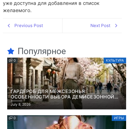
уже доступна для добавления в список
желаемого.
Previous Post
Next Post
Популярное
0
КУЛЬТУРА
ГАРДЕРОБ ДЛЯ МЕЖСЕЗОНЬЯ:
ОСОБЕННОСТИ ВЫБОРА ДЕМИСЕЗОННОЙ
ПАРКИ И ЭЛЕГАНТНОГО ЖЕНСКОГО ПЛАЩА
July 8, 2026
0
ИГРЫ