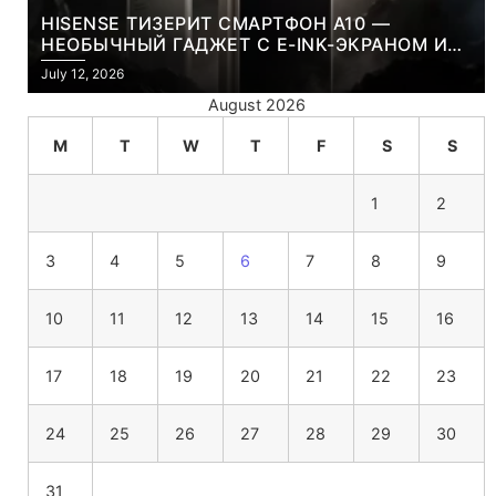
HISENSE ТИЗЕРИТ СМАРТФОН A10 —
НЕОБЫЧНЫЙ ГАДЖЕТ С E-INK-ЭКРАНОМ И
СЪЕМНОЙ LCD-ПАНЕЛЬЮ ДЛЯ ЦВЕТНОГО
July 12, 2026
КОНТЕНТА И СОЦСЕТЕЙ
August 2026
M
T
W
T
F
S
S
1
2
3
4
5
6
7
8
9
10
11
12
13
14
15
16
17
18
19
20
21
22
23
24
25
26
27
28
29
30
31