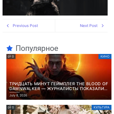
Previous Post
Next Post
Популярное
0
КИНО
ТРИДЦАТЬ МИНУТ ГЕЙМПЛЕЯ THE BLOOD OF
DAWNWALKER — ЖУРНАЛИСТЫ ПОКАЗАЛИ
НАЧАЛО НОВОЙ ИГРЫ ОТ ВЕТЕРАНОВ CD
July 8, 2026
PROJEKT RED
0
КУЛЬТУРА