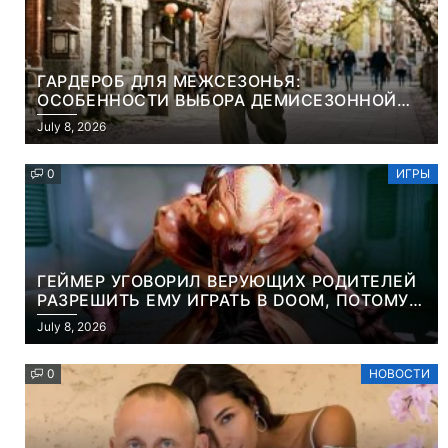
ГАРДЕРОБ ДЛЯ МЕЖСЕЗОНЬЯ:
ОСОБЕННОСТИ ВЫБОРА ДЕМИСЕЗОННОЙ
ПАРКИ И ЭЛЕГАНТНОГО ЖЕНСКОГО ПЛАЩА
July 8, 2026
0
ИГРЫ
ГЕЙМЕР УГОВОРИЛ ВЕРУЮЩИХ РОДИТЕЛЕЙ
РАЗРЕШИТЬ ЕМУ ИГРАТЬ В DOOM, ПОТОМУ
ЧТО ЭТО ХРИСТИАНСКАЯ ИГРА ПРО
July 8, 2026
УБИЙСТВО ДЕМОНОВ
0
НОВОСТИ