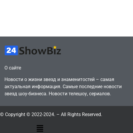
сделки за год
как
против 11 двумя
законопослушный
годами ранее
горожанин
July 4, 2026
July 4, 2026
24sbadmin
24sbadmin
О сайте
Новости о жизни звезд и знаменитостей – самая
актуальная информация. Самые последние новости
звезд шоу-бизнеса. Новости телешоу, сериалов.
© Copyright © 2022-2024. – All Rights Reserved.