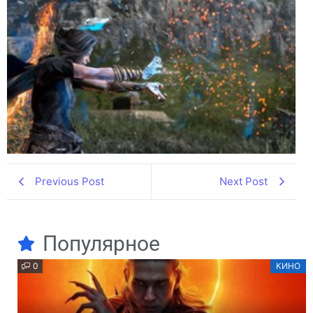
Previous Post
Next Post
Популярное
0
КИНО