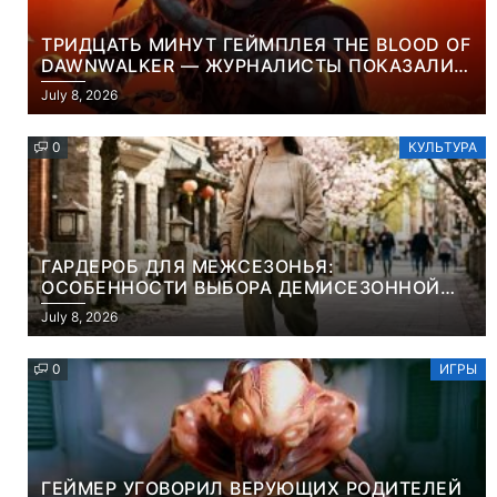
ТРИДЦАТЬ МИНУТ ГЕЙМПЛЕЯ THE BLOOD OF
DAWNWALKER — ЖУРНАЛИСТЫ ПОКАЗАЛИ
НАЧАЛО НОВОЙ ИГРЫ ОТ ВЕТЕРАНОВ CD
July 8, 2026
PROJEKT RED
0
КУЛЬТУРА
ГАРДЕРОБ ДЛЯ МЕЖСЕЗОНЬЯ:
ОСОБЕННОСТИ ВЫБОРА ДЕМИСЕЗОННОЙ
ПАРКИ И ЭЛЕГАНТНОГО ЖЕНСКОГО ПЛАЩА
July 8, 2026
0
ИГРЫ
ГЕЙМЕР УГОВОРИЛ ВЕРУЮЩИХ РОДИТЕЛЕЙ