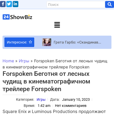
Грета Гарбо: «Скандинавский Сфинкс»
Интересное:
Джеймс Кэмерон представляет: вышел зрелищный дебютный трейлер “Аватар 3: Огонь и пепел”
Кейт Миддлтон в день рождения принца Луи показала сделанный ею портрет сына
Home
»
Игры
»
Forspoken Беготня от лесных чудищ
Xenonauts 2 вышла из раннего доступа спустя почти три года и открыла двери для создателей модификаций
в кинематографичном трейлере Forspoken
Forspoken Беготня от лесных
Обновленная “Фабрика звезд” объявила имя продюсера
чудищ в кинематографичном
Оскар-2023: полный список номинантов
трейлере Forspoken
Голосование, участники и… Что известно о масштабных изменениях на Евровидении 2024
Ремонт PSP и Nokia 3310 в Токио нулевых в трейлере симулятора ReStory
Категория:
Игры
Дата:
January 10, 2023
Режиссер Квентин Тарантино вновь станет отцом
Время:
1:42 am
Нет комментариев
PlayStation продолжит делать игры-сервисы, несмотря на провалы Concord и Destiny 2
Square Enix и Luminous Productions продолжают