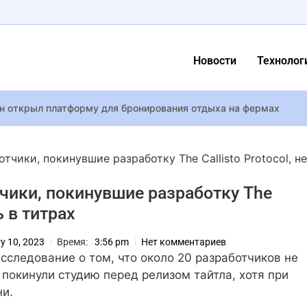
Новости
Технолог
 открыл платформу для бронирования отдыха на фермах
ается, как и оригинал – с героя-ребенка в его собственной фэн
Отверженных»
ботчики, покинувшие разработку The Callisto Protocol, не
 стендап или спектакль? Куда сходить во Львове в декабре — 
отчики, покинувшие разработку The
ь в титрах
е: репортаж из Большого театра
ом фото показала, как выглядела с мужем 35 лет назад
y 10, 2023
Время:
3:56 pm
Нет комментариев
ачала задумывала Control как RPG-франшизу, так что в Control
сследование о том, что около 20 разработчиков не
 покинули студию перед релизом тайтла, хотя при
ни.
rpunk: Edgerunners выйдет осенью — Netflix и CD Projekt RED п