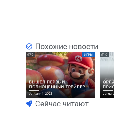
Похожие новости
0
ИГРЫ
0
ВЫШЕЛ ПЕРВЫЙ
ОРЛ
ПОЛНОЦЕННЫЙ ТРЕЙЛЕР
ПРИ
МУЛЬТФИЛЬМА “МАРИО”
ЭКР
January 4, 2023
January
GRAN
Сейчас читают