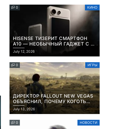
0
КИНО
HISENSE ТИЗЕРИТ СМАРТФОН
A10 — НЕОБЫЧНЫЙ ГАДЖЕТ С E-
INK-ЭКРАНОМ И СЪЕМНОЙ LCD-
July 12, 2026
ПАНЕЛЬЮ ДЛЯ ЦВЕТНОГО
КОНТЕНТА И СОЦСЕТЕЙ
0
ИГРЫ
ДИРЕКТОР FALLOUT NEW VEGAS
ОБЪЯСНИЛ, ПОЧЕМУ КОГОТЬ
СМЕРТИ У КАРЬЕРА НАМЕРЕННО
July 13, 2026
СНОСИТ ВАМ ГОЛОВУ
0
НОВОСТИ