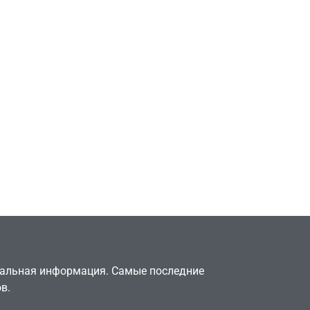
Игры
Милли Бобби Браун
ждёт GTA 6, чтобы
елки
играть как
двумя
законопослушный
горожанин
July 4, 2026
24sbadmin
туальная информация. Самые последние
в.