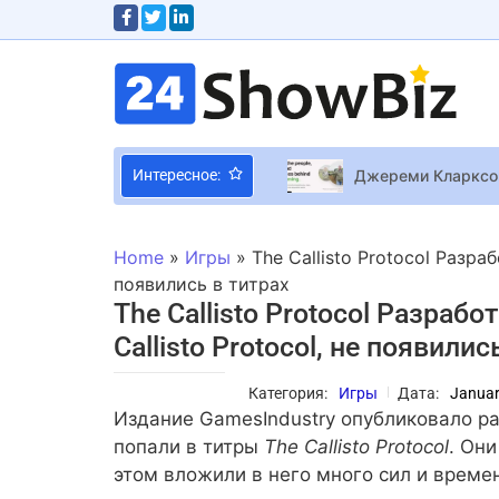
Джереми Кларксон
Интересное:
Новая Fable начин
Энн Хэтэуэй об «
Home
»
Игры
»
The Callisto Protocol Разра
За настроением на
появились в титрах
The Callisto Protocol Разраб
Callisto Protocol, не появилис
На сцене – главны
Сумская на архивн
Категория:
Игры
Дата:
Januar
Remedy с самого н
Издание GamesIndustry опубликовало ра
попали в титры
The Callisto Protocol
. Они
этом вложили в него много сил и време
Второй сезон Cybe