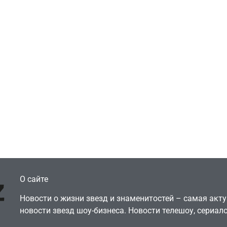
Игры
Голливуд скупает
ичок-геймер
оригинальные
росил помочь найти
сценарии – 44 сд
еокарту в его ПК –
за год против 11 
там просто нет
годами ранее
July 4, 2026
July 4, 2026
dmin
24sbadmin
О сайте
Новости о жизни звезд и знаменитостей – самая ак
новости звезд шоу-бизнеса. Новости телешоу, сериало