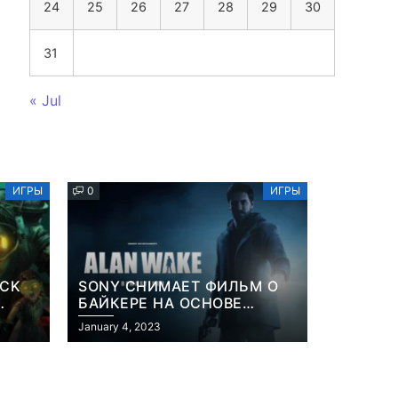
24
25
26
27
28
29
30
31
« Jul
ИГРЫ
0
ИГРЫ
OCK
SONY СНИМАЕТ ФИЛЬМ О
БАЙКЕРЕ НА ОСНОВЕ
ИЗВЕСТНОЙ ВИДЕОИГРЫ
January 4, 2023