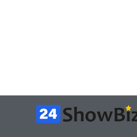
Игры
Игры
Геймеры отменяют
Нов
подписку PS Plus в знак
поп
протеста против
вид
цифрового будущего
её 
July 4, 2026
24sbadmin
24sba