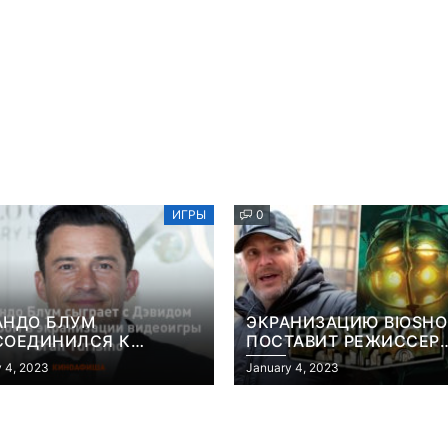
ИГРЫ
0
АНДО БЛУМ
ЭКРАНИЗАЦИЮ BIOSH
СОЕДИНИЛСЯ К
ПОСТАВИТ РЕЖИССЕР
АНИЗАЦИИ ВИДЕОИГРЫ
«КОНСТАНТИНА» И
 4, 2023
January 4, 2023
 TURISMO
«ГОЛОДНЫХ ИГР»