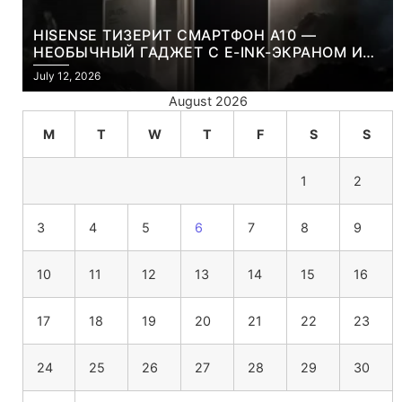
HISENSE ТИЗЕРИТ СМАРТФОН A10 —
НЕОБЫЧНЫЙ ГАДЖЕТ С E-INK-ЭКРАНОМ И
СЪЕМНОЙ LCD-ПАНЕЛЬЮ ДЛЯ ЦВЕТНОГО
July 12, 2026
КОНТЕНТА И СОЦСЕТЕЙ
August 2026
M
T
W
T
F
S
S
1
2
3
4
5
6
7
8
9
10
11
12
13
14
15
16
17
18
19
20
21
22
23
24
25
26
27
28
29
30