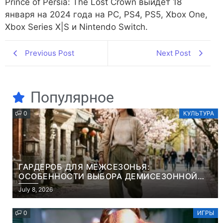
Prince of Persia: The Lost Crown выйдет 18
января на 2024 года на PC, PS4, PS5, Xbox One,
Xbox Series X|S и Nintendo Switch.
Previous Post
Next Post
Популярное
0
КУЛЬТУРА
ГАРДЕРОБ ДЛЯ МЕЖСЕЗОНЬЯ:
ОСОБЕННОСТИ ВЫБОРА ДЕМИСЕЗОННОЙ
ПАРКИ И ЭЛЕГАНТНОГО ЖЕНСКОГО ПЛАЩА
July 8, 2026
0
ИГРЫ