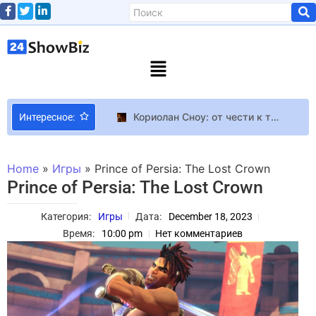
Кориолан Сноу: от чести к тирании – второй трейлер The Ballad of Songbirds & Snakes раскрывает новые тайны Панема
Интересное:
СМИ: У Ubisoft проблемы с новой Ghost Recon – разработчики опасаются перезагрузки или отмены проекта
AMD приближается к 45% рынка процессоров в Steam
Home
»
Игры
»
Prince of Persia: The Lost Crown
Використання та переваги роботизованої лазерної машини для наплавлення та ереваги спеціального лазерного обладнання.
Prince of Persia: The Lost Crown
Художник Magic: The Gathering признался в плагиате арта Кольца Всевластия у своей же коллеги
Категория:
Игры
Дата:
December 18, 2023
И все-таки у Кэндис Свейнпол самое потрясающее тело и шорты (видео)
Время:
10:00 pm
Нет комментариев
Запрет Джонни Деппа отменен! Фильм “Жанна дю Барри” откроет Каннский кинофестиваль (трейлер)
На звезду сериала “Фарго” Стива Бушеми напали в Нью-Йорке
Train Goes Right – уютный физический симулятор о строительстве бесконечной железной дороге
Piracy Дмитрий Медведев предложил пиратить игры, кино и софт