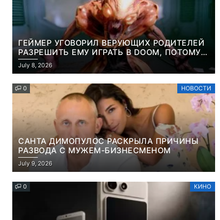
ГЕЙМЕР УГОВОРИЛ ВЕРУЮЩИХ РОДИТЕЛЕЙ
РАЗРЕШИТЬ ЕМУ ИГРАТЬ В DOOM, ПОТОМУ
ЧТО ЭТО ХРИСТИАНСКАЯ ИГРА ПРО
July 8, 2026
УБИЙСТВО ДЕМОНОВ
0
НОВОСТИ
САНТА ДИМОПУЛОС РАСКРЫЛА ПРИЧИНЫ
РАЗВОДА С МУЖЕМ-БИЗНЕСМЕНОМ
July 9, 2026
0
КИНО