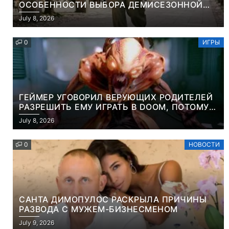
ОСОБЕННОСТИ ВЫБОРА ДЕМИСЕЗОННОЙ
ПАРКИ И ЭЛЕГАНТНОГО ЖЕНСКОГО ПЛАЩА
July 8, 2026
0
ИГРЫ
ГЕЙМЕР УГОВОРИЛ ВЕРУЮЩИХ РОДИТЕЛЕЙ
РАЗРЕШИТЬ ЕМУ ИГРАТЬ В DOOM, ПОТОМУ
ЧТО ЭТО ХРИСТИАНСКАЯ ИГРА ПРО
July 8, 2026
УБИЙСТВО ДЕМОНОВ
0
НОВОСТИ
САНТА ДИМОПУЛОС РАСКРЫЛА ПРИЧИНЫ
РАЗВОДА С МУЖЕМ-БИЗНЕСМЕНОМ
July 9, 2026