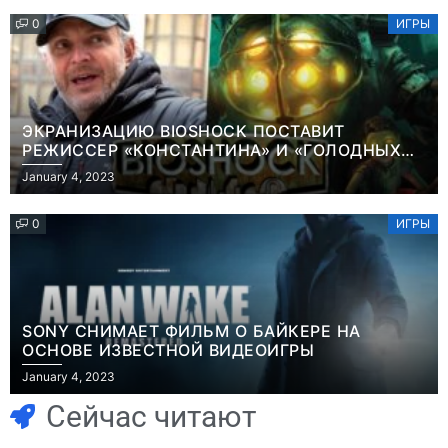
0
ИГРЫ
ЭКРАНИЗАЦИЮ BIOSHOCK ПОСТАВИТ
РЕЖИССЕР «КОНСТАНТИНА» И «ГОЛОДНЫХ
ИГР»
January 4, 2023
0
ИГРЫ
SONY СНИМАЕТ ФИЛЬМ О БАЙКЕРЕ НА
ОСНОВЕ ИЗВЕСТНОЙ ВИДЕОИГРЫ
Игры
January 4, 2023
Геймеры
Игры
отменяют
Новичок-геймер
Сейчас читают
подписку PS Plus
попросил помочь