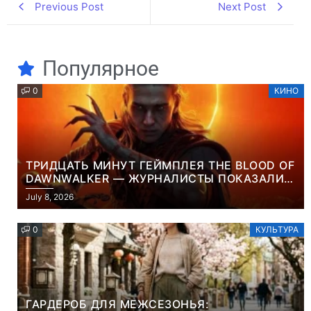
Previous Post
Next Post
Популярное
0
КИНО
ТРИДЦАТЬ МИНУТ ГЕЙМПЛЕЯ THE BLOOD OF
DAWNWALKER — ЖУРНАЛИСТЫ ПОКАЗАЛИ
НАЧАЛО НОВОЙ ИГРЫ ОТ ВЕТЕРАНОВ CD
July 8, 2026
PROJEKT RED
0
КУЛЬТУРА
ГАРДЕРОБ ДЛЯ МЕЖСЕЗОНЬЯ: