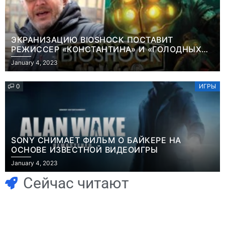
ЭКРАНИЗАЦИЮ BIOSHOCK ПОСТАВИТ
РЕЖИССЕР «КОНСТАНТИНА» И «ГОЛОДНЫХ
ИГР»
January 4, 2023
0
ИГРЫ
SONY СНИМАЕТ ФИЛЬМ О БАЙКЕРЕ НА
ОСНОВЕ ИЗВЕСТНОЙ ВИДЕОИГРЫ
Игры
January 4, 2023
Геймеры
Игры
отменяют
Новичок-геймер
Сейчас читают
подписку PS Plus
попросил помочь
в знак протеста
найти
против
видеокарту в его