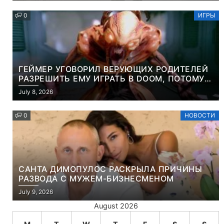
0
ИГРЫ
ГЕЙМЕР УГОВОРИЛ ВЕРУЮЩИХ РОДИТЕЛЕЙ
РАЗРЕШИТЬ ЕМУ ИГРАТЬ В DOOM, ПОТОМУ
ЧТО ЭТО ХРИСТИАНСКАЯ ИГРА ПРО
July 8, 2026
УБИЙСТВО ДЕМОНОВ
0
НОВОСТИ
САНТА ДИМОПУЛОС РАСКРЫЛА ПРИЧИНЫ
РАЗВОДА С МУЖЕМ-БИЗНЕСМЕНОМ
July 9, 2026
August 2026