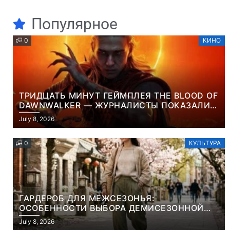
Популярное
0
КИНО
ТРИДЦАТЬ МИНУТ ГЕЙМПЛЕЯ THE BLOOD OF
DAWNWALKER — ЖУРНАЛИСТЫ ПОКАЗАЛИ
НАЧАЛО НОВОЙ ИГРЫ ОТ ВЕТЕРАНОВ CD
July 8, 2026
PROJEKT RED
0
КУЛЬТУРА
ГАРДЕРОБ ДЛЯ МЕЖСЕЗОНЬЯ:
ОСОБЕННОСТИ ВЫБОРА ДЕМИСЕЗОННОЙ
ПАРКИ И ЭЛЕГАНТНОГО ЖЕНСКОГО ПЛАЩА
July 8, 2026