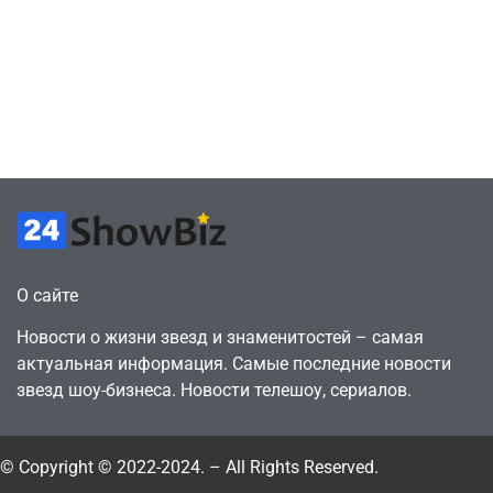
сценарии – 44
6, чтобы играть
сделки за год
как
против 11 двумя
законопослушный
годами ранее
горожанин
July 4, 2026
July 4, 2026
24sbadmin
24sbadmin
О сайте
Новости о жизни звезд и знаменитостей – самая
актуальная информация. Самые последние новости
звезд шоу-бизнеса. Новости телешоу, сериалов.
© Copyright © 2022-2024. – All Rights Reserved.