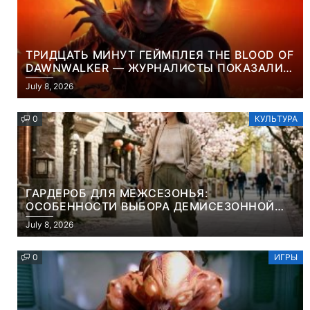
ТРИДЦАТЬ МИНУТ ГЕЙМПЛЕЯ THE BLOOD OF
DAWNWALKER — ЖУРНАЛИСТЫ ПОКАЗАЛИ
НАЧАЛО НОВОЙ ИГРЫ ОТ ВЕТЕРАНОВ CD
July 8, 2026
PROJEKT RED
0
КУЛЬТУРА
ГАРДЕРОБ ДЛЯ МЕЖСЕЗОНЬЯ:
ОСОБЕННОСТИ ВЫБОРА ДЕМИСЕЗОННОЙ
ПАРКИ И ЭЛЕГАНТНОГО ЖЕНСКОГО ПЛАЩА
July 8, 2026
0
ИГРЫ