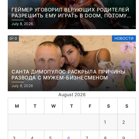
ГЕЙМЕР УГОВОРИЛ ВЕРУЮЩИХ РОДИТЕЛЕЙ
РАЗРЕШИТЬ ЕМУ ИГРАТЬ В DOOM, ПОТОМУ
ЧТО ЭТО ХРИСТИАНСКАЯ ИГРА ПРО
July 8, 2026
УБИЙСТВО ДЕМОНОВ
0
НОВОСТИ
САНТА ДИМОПУЛОС РАСКРЫЛА ПРИЧИНЫ
РАЗВОДА С МУЖЕМ-БИЗНЕСМЕНОМ
July 9, 2026
August 2026
M
T
W
T
F
S
S
1
2
3
4
5
6
7
8
9