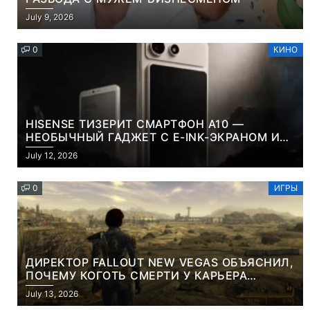
July 9, 2026
0
КИНО
HISENSE ТИЗЕРИТ СМАРТФОН A10 —
НЕОБЫЧНЫЙ ГАДЖЕТ С E-INK-ЭКРАНОМ И
СЪЕМНОЙ LCD-ПАНЕЛЬЮ ДЛЯ ЦВЕТНОГО
July 12, 2026
КОНТЕНТА И СОЦСЕТЕЙ
0
ИГРЫ
ДИРЕКТОР FALLOUT NEW VEGAS ОБЪЯСНИЛ,
ПОЧЕМУ КОГОТЬ СМЕРТИ У КАРЬЕРА
НАМЕРЕННО СНОСИТ ВАМ ГОЛОВУ
July 13, 2026