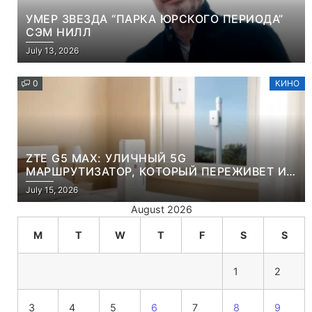
УМЕР ЗВЕЗДА “ПАРКА ЮРСКОГО ПЕРИОДА”
СЭМ НИЛЛ
July 13, 2026
0
КИНО
ZTE G5 MAX: УЛИЧНЫЙ 5G
МАРШРУТИЗАТОР, КОТОРЫЙ ПЕРЕЖИВЕТ И
ЛЮТУЮ ЗИМУ, И ЖАРКОЕ ЛЕТО
July 15, 2026
August 2026
M
T
W
T
F
S
S
1
2
3
4
5
6
7
8
9