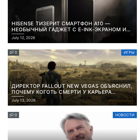
HISENSE ТИЗЕРИТ СМАРТФОН A10 —
НЕОБЫЧНЫЙ ГАДЖЕТ С E-INK-ЭКРАНОМ И
СЪЕМНОЙ LCD-ПАНЕЛЬЮ ДЛЯ ЦВЕТНОГО
July 12, 2026
КОНТЕНТА И СОЦСЕТЕЙ
0
ИГРЫ
ДИРЕКТОР FALLOUT NEW VEGAS ОБЪЯСНИЛ,
ПОЧЕМУ КОГОТЬ СМЕРТИ У КАРЬЕРА
НАМЕРЕННО СНОСИТ ВАМ ГОЛОВУ
July 13, 2026
0
НОВОСТИ