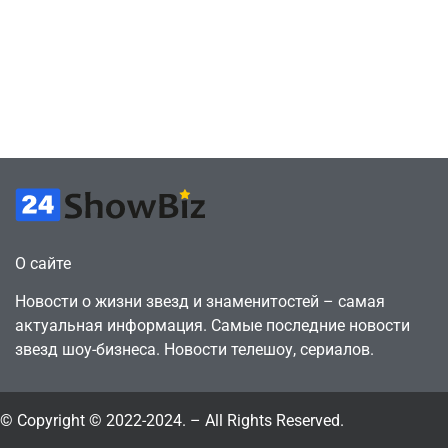
Работаю в офисе,
в знак протеста
а деньги
против
вкладываю в
цифрового
творчество
будущего
July 4, 2026
July 4, 2026
24sbadmin
24sbadmin
О сайте
Новости о жизни звезд и знаменитостей – самая
актуальная информация. Самые последние новости
звезд шоу-бизнеса. Новости телешоу, сериалов.
© Copyright © 2022-2024. – All Rights Reserved.