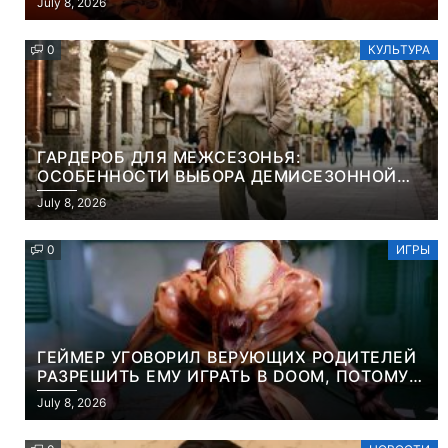
July 8, 2026
PROJEKT RED
0
КУЛЬТУРА
ГАРДЕРОБ ДЛЯ МЕЖСЕЗОНЬЯ:
ОСОБЕННОСТИ ВЫБОРА ДЕМИСЕЗОННОЙ
ПАРКИ И ЭЛЕГАНТНОГО ЖЕНСКОГО ПЛАЩА
July 8, 2026
0
ИГРЫ
ГЕЙМЕР УГОВОРИЛ ВЕРУЮЩИХ РОДИТЕЛЕЙ
РАЗРЕШИТЬ ЕМУ ИГРАТЬ В DOOM, ПОТОМУ
ЧТО ЭТО ХРИСТИАНСКАЯ ИГРА ПРО
July 8, 2026
УБИЙСТВО ДЕМОНОВ