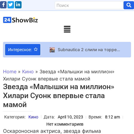
Subnautica 2 слили на торренты до релиза – это уже третья крупная утечка за неделю
Интересное:
Принцессы Кэтрин и Шарлотта сыграли дуэтом на рождественском концерте
Пенсия отменяется – Хаяо Миядзаки после «Мальчика и Цапли», вероятно, выпустит еще несколько мультфильмов
Home
»
Кино
»
Звезда «Малышки на миллион»
Дочь Анджелины Джоли и Брэда Питта вслед за сестрой отказалась от фамилии звездного отца
Хилари Суонк впервые стала мамой
Звезда «Малышки на миллион»
Тина Кароль расследует, кто заказал атаку на нее из-за песни о свете
Хилари Суонк впервые стала
Не жизнь, а сказка: необычные факты об Уолте Диснее
мамой
Frontier работает над новой игрой серии Planet с неизвестным сеттингом
Хомуты червячные: универсальное крепление для шлангов и труб
Категория:
Кино
Дата:
April 10, 2023
Время:
8:12 am
Будто фэнтезийный Titanfall от третьего лица – анонсирован экшен Mecha Legends
Нет комментариев
Инсайдер утверждает, что Microsoft хотела выпустить новую Xbox в этом году, а Call of Duty: Modern Warfare 4 должна была стать главной игрой запуска
Оскароносная актриса, звезда фильма