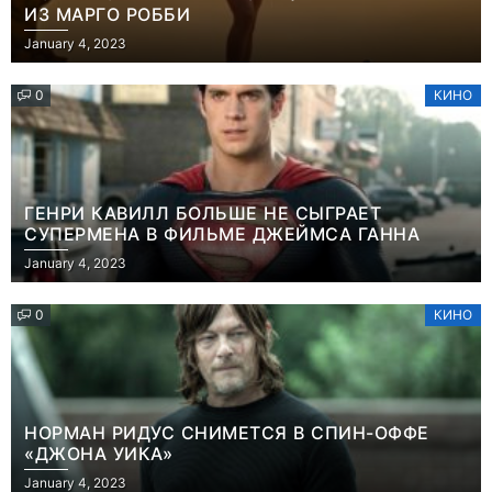
ИЗ МАРГО РОББИ
January 4, 2023
0
КИНО
ГЕНРИ КАВИЛЛ БОЛЬШЕ НЕ СЫГРАЕТ
СУПЕРМЕНА В ФИЛЬМЕ ДЖЕЙМСА ГАННА
January 4, 2023
0
КИНО
НОРМАН РИДУС СНИМЕТСЯ В СПИН-ОФФЕ
«ДЖОНА УИКА»
Игры
Новости
January 4, 2023
Часть геймеров
Победительница