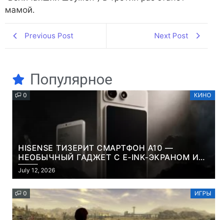
мамой.
Previous Post
Next Post
Популярное
0
КИНО
HISENSE ТИЗЕРИТ СМАРТФОН A10 —
НЕОБЫЧНЫЙ ГАДЖЕТ С E-INK-ЭКРАНОМ И
СЪЕМНОЙ LCD-ПАНЕЛЬЮ ДЛЯ ЦВЕТНОГО
July 12, 2026
КОНТЕНТА И СОЦСЕТЕЙ
0
ИГРЫ