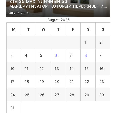
ZTE G5 MAX: УЛИЧНЫЙ 5G
МАРШРУТИЗАТОР, КОТОРЫЙ ПЕРЕЖИВЕТ И
ЛЮТУЮ ЗИМУ, И ЖАРКОЕ ЛЕТО
July 15, 2026
August 2026
M
T
W
T
F
S
S
1
2
3
4
5
6
7
8
9
10
11
12
13
14
15
16
17
18
19
20
21
22
23
24
25
26
27
28
29
30
31