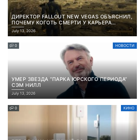
ДИРЕКТОР FALLOUT NEW VEGAS ОБЪЯСНИЛ,
ПОЧЕМУ КОГОТЬ СМЕРТИ У КАРЬЕРА
НАМЕРЕННО СНОСИТ ВАМ ГОЛОВУ
July 13, 2026
0
НОВОСТИ
УМЕР ЗВЕЗДА “ПАРКА ЮРСКОГО ПЕРИОДА”
СЭМ НИЛЛ
July 13, 2026
0
КИНО