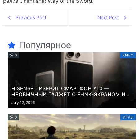
релиз Onimusha: Way of the Sword.
Previous Post
Next Post
Популярное
0
КИНО
HISENSE ТИЗЕРИТ СМАРТФОН A10 —
НЕОБЫЧНЫЙ ГАДЖЕТ С E-INK-ЭКРАНОМ И
СЪЕМНОЙ LCD-ПАНЕЛЬЮ ДЛЯ ЦВЕТНОГО
July 12, 2026
КОНТЕНТА И СОЦСЕТЕЙ
0
ИГРЫ