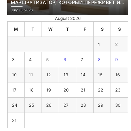
МАРШРУТИЗАТОР, КОТОРЫЙ ПЕРЕЖИВЕТ И
ЛЮТУЮ ЗИМУ, И ЖАРКОЕ ЛЕТО
July 15, 2026
August 2026
M
T
W
T
F
S
S
1
2
3
4
5
6
7
8
9
10
11
12
13
14
15
16
17
18
19
20
21
22
23
24
25
26
27
28
29
30
31