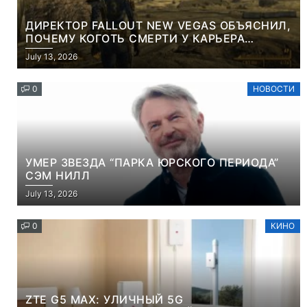
ДИРЕКТОР FALLOUT NEW VEGAS ОБЪЯСНИЛ,
ПОЧЕМУ КОГОТЬ СМЕРТИ У КАРЬЕРА
НАМЕРЕННО СНОСИТ ВАМ ГОЛОВУ
July 13, 2026
0
НОВОСТИ
УМЕР ЗВЕЗДА “ПАРКА ЮРСКОГО ПЕРИОДА”
СЭМ НИЛЛ
July 13, 2026
0
КИНО
ZTE G5 MAX: УЛИЧНЫЙ 5G