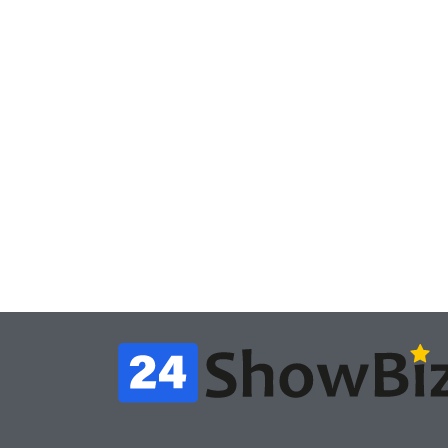
Игры
Игры
Геймеры отменяют
Нов
подписку PS Plus в знак
поп
протеста против
вид
цифрового будущего
её 
July 4, 2026
24sbadmin
24sba