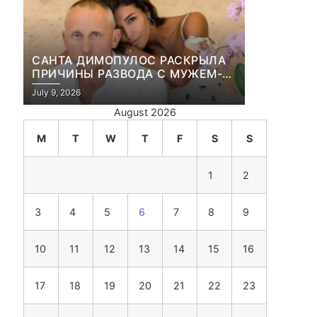
САНТА ДИМОПУЛОС РАСКРЫЛА
ПРИЧИНЫ РАЗВОДА С МУЖЕМ-
БИЗНЕСМЕНОМ
July 9, 2026
August 2026
M
T
W
T
F
S
S
1
2
3
4
5
6
7
8
9
10
11
12
13
14
15
16
17
18
19
20
21
22
23