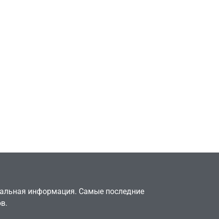
Игры
Милли Бобби Браун
ждёт GTA 6, чтобы
елки
играть как
двумя
законопослушный
горожанин
July 4, 2026
24sbadmin
туальная информация. Самые последние
в.