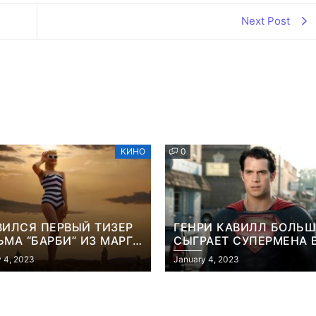
Next Post
КИНО
0
ВИЛСЯ ПЕРВЫЙ ТИЗЕР
ГЕНРИ КАВИЛЛ БОЛЬШ
МА “БАРБИ” ИЗ МАРГО
СЫГРАЕТ СУПЕРМЕНА 
БИ
ФИЛЬМЕ ДЖЕЙМСА ГА
 4, 2023
January 4, 2023