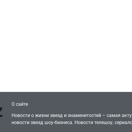
Игры
Голливуд скупает
ичок-геймер
оригинальные
росил помочь найти
сценарии – 44 сд
еокарту в его ПК –
за год против 11 
там просто нет
годами ранее
July 4, 2026
July 4, 2026
dmin
24sbadmin
О сайте
Новости о жизни звезд и знаменитостей – самая ак
новости звезд шоу-бизнеса. Новости телешоу, сериало