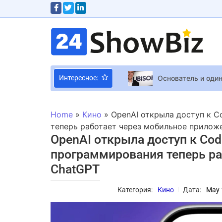
Основатель и один
Интересное:
Леся Никитюк спе
Sony считает, что
Home
»
Кино
»
OpenAI открыла доступ к C
Украинские звезд
теперь работает через мобильное прилож
OpenAI открыла доступ к Code
программирования теперь ра
Новости о “Dune 3
ChatGPT
Russia Президент 
Блогер нашел баг 
Категория:
Кино
Дата:
May 
Джеймс Кэмерон п
Линк, принцесса З