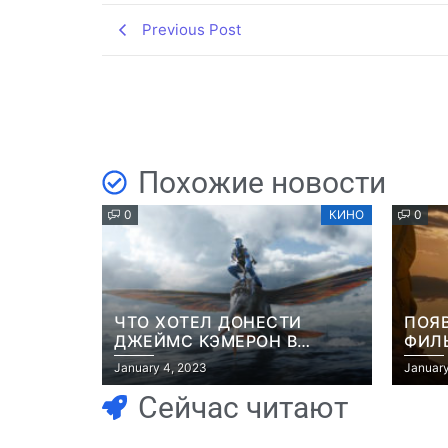
Previous Post
Похожие новости
0
КИНО
0
ЧТО ХОТЕЛ ДОНЕСТИ
ПОЯ
ДЖЕЙМС КЭМЕРОН В
ФИЛЬ
ФИЛЬМЕ “АВАТАР: ПУТЬ
РОБ
January 4, 2023
January
ВОДЫ”
Сейчас читают