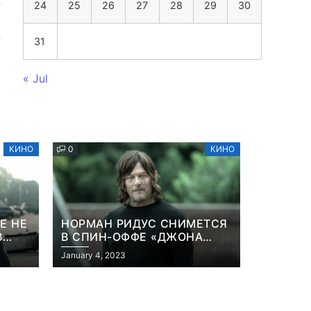
24
25
26
27
28
29
30
31
« Jul
КИНО
0
КИНО
Е НЕ
НОРМАН РИДУС СНИМЕТСЯ
В
В СПИН-ОФФЕ «ДЖОНА
ННА
УИКА»
January 4, 2023