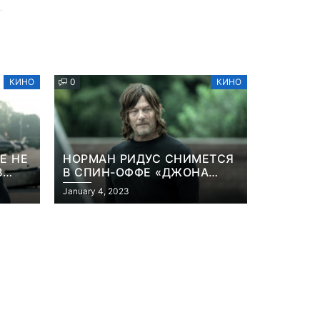
КИНО
0
КИНО
Е НЕ
НОРМАН РИДУС СНИМЕТСЯ
В
В СПИН-ОФФЕ «ДЖОНА
ННА
УИКА»
January 4, 2023