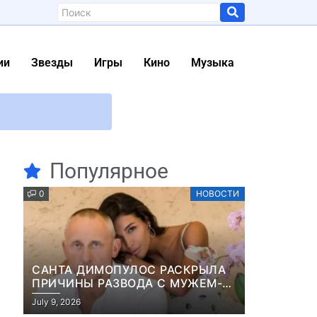
ии
Звезды
Игры
Кино
Музыка
ентом и оружием
Популярное
ри о Меган Маркл
0
НОВОСТИ
40 икон моды
 каждый день
САНТА ДИМОПУЛОС РАСКРЫЛА
нии
ПРИЧИНЫ РАЗВОДА С МУЖЕМ-
БИЗНЕСМЕНОМ
July 9, 2026