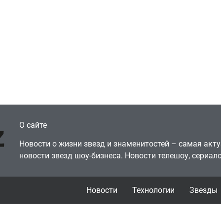
ти
едительница
Игры
ймовірних дуетів»
Геймеры отменяю
ra: Работаю в офисе,
подписку PS Plus 
еньги вкладываю в
протеста против
рчество
цифрового будущ
July 4, 2026
July 4, 2026
dmin
24sbadmin
О сайте
Новости о жизни звезд и знаменитостей – самая ак
новости звезд шоу-бизнеса. Новости телешоу, сериало
Новости
Технологии
Звезды