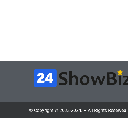
Часть геймеров
Новос
считает, что мы сами
Поб
похоронили
«Не
физические копии, а
iSK
теперь возмущаемся
а д
похоронами
тво
July 4, 2026
24sbadmin
24sba
© Copyright © 2022-2024. – All Rights Reserved.