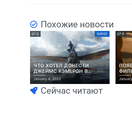
Похожие новости
0
КИНО
0
ЧТО ХОТЕЛ ДОНЕСТИ
ПОЯ
ДЖЕЙМС КЭМЕРОН В
ФИЛЬ
ФИЛЬМЕ “АВАТАР: ПУТЬ
РОБ
January 4, 2023
January
ВОДЫ”
Сейчас читают
Игры