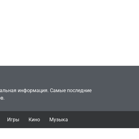
Игры
т
Новичок-геймер
в знак
попросил помочь найти
видеокарту в его ПК –
его
её там просто нет
July 4, 2026
24sbadmin
туальная информация. Самые последние
в.
Игры
Кино
Музыка