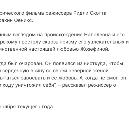
орического фильма режиссера Ридли Скотта
оакин Феникс.
чным взглядом на происхождение Наполеона и его
скому престолу сквозь призму его увлекательных и
динственной настоящей любовью Жозефиной.
гда был очарован. Он появился из ниоткуда, чтобы
ел сердечную войну со своей неверной женой
таться завоевать и ее любовь. А когда не смог, он
о ходу уничтожил себя”, – рассказал режиссер о
ноября текущего года.