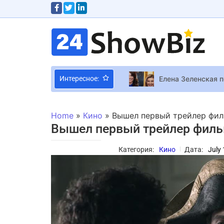
Елена Зеленская 
Интересное:
Хоррор-экшен Cris
Медик британской 
Home
»
Кино
»
Вышел первый трейлер фил
Королевская семь
Вышел первый трейлер филь
Уинфри, Бекхэм, С
Категория:
Кино
Дата:
July
TAYANNA спела с 
Фестиваль GARDEN
Писатель Павел “П
343 Industries Mi
Супруга Евгения 