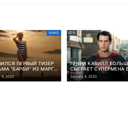
КИНО
0
ВИЛСЯ ПЕРВЫЙ ТИЗЕР
ГЕНРИ КАВИЛЛ БОЛЬШ
МА “БАРБИ” ИЗ МАРГО
СЫГРАЕТ СУПЕРМЕНА 
БИ
ФИЛЬМЕ ДЖЕЙМСА ГА
 4, 2023
January 4, 2023