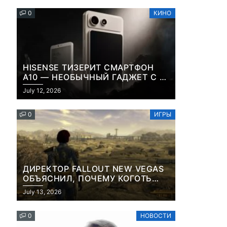
0
КИНО
HISENSE ТИЗЕРИТ СМАРТФОН
A10 — НЕОБЫЧНЫЙ ГАДЖЕТ С E-
INK-ЭКРАНОМ И СЪЕМНОЙ LCD-
July 12, 2026
ПАНЕЛЬЮ ДЛЯ ЦВЕТНОГО
КОНТЕНТА И СОЦСЕТЕЙ
0
ИГРЫ
ДИРЕКТОР FALLOUT NEW VEGAS
ОБЪЯСНИЛ, ПОЧЕМУ КОГОТЬ
СМЕРТИ У КАРЬЕРА НАМЕРЕННО
July 13, 2026
СНОСИТ ВАМ ГОЛОВУ
0
НОВОСТИ