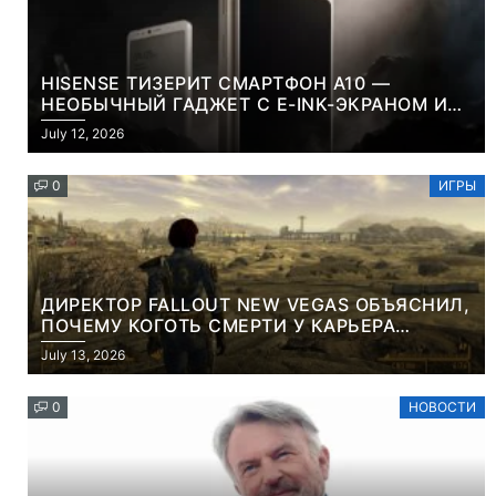
HISENSE ТИЗЕРИТ СМАРТФОН A10 —
НЕОБЫЧНЫЙ ГАДЖЕТ С E-INK-ЭКРАНОМ И
СЪЕМНОЙ LCD-ПАНЕЛЬЮ ДЛЯ ЦВЕТНОГО
July 12, 2026
КОНТЕНТА И СОЦСЕТЕЙ
0
ИГРЫ
ДИРЕКТОР FALLOUT NEW VEGAS ОБЪЯСНИЛ,
ПОЧЕМУ КОГОТЬ СМЕРТИ У КАРЬЕРА
НАМЕРЕННО СНОСИТ ВАМ ГОЛОВУ
July 13, 2026
0
НОВОСТИ