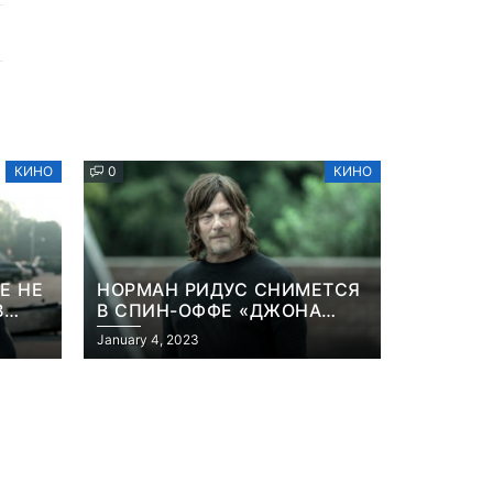
КИНО
0
КИНО
Е НЕ
НОРМАН РИДУС СНИМЕТСЯ
В
В СПИН-ОФФЕ «ДЖОНА
ННА
УИКА»
January 4, 2023