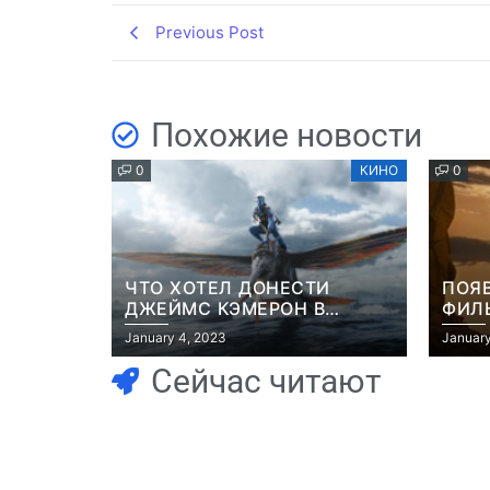
Previous Post
Похожие новости
0
КИНО
0
ЧТО ХОТЕЛ ДОНЕСТИ
ПОЯ
ДЖЕЙМС КЭМЕРОН В
ФИЛЬ
ФИЛЬМЕ “АВАТАР: ПУТЬ
РОБ
January 4, 2023
January
ВОДЫ”
Сейчас читают