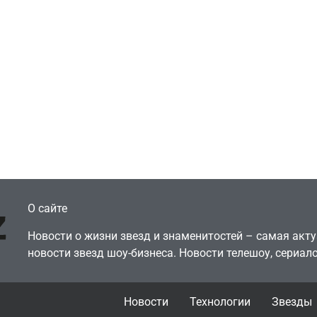
Игры
Голливуд скупает
ичок-геймер
оригинальные
росил помочь найти
сценарии – 44 сд
еокарту в его ПК –
за год против 11 
там просто нет
годами ранее
July 4, 2026
July 4, 2026
dmin
24sbadmin
О сайте
Новости о жизни звезд и знаменитостей – самая ак
новости звезд шоу-бизнеса. Новости телешоу, сериало
Новости
Технологии
Звезды