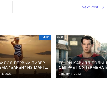
Next Post
КИНО
0
ВИЛСЯ ПЕРВЫЙ ТИЗЕР
ГЕНРИ КАВИЛЛ БОЛЬШ
МА “БАРБИ” ИЗ МАРГО
СЫГРАЕТ СУПЕРМЕНА 
БИ
ФИЛЬМЕ ДЖЕЙМСА ГА
 4, 2023
January 4, 2023