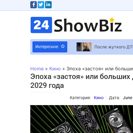
После жуткого ДТ
Интересное:
Новая глава Xbox
Кой интернет-про
Home
»
Кино
»
Эпоха «застоя» или больших
Самые знамениты
Эпоха «застоя» или больших 
Певица Lida Lee р
2029 года
Marvel прекращае
Категория:
Кино
Дата:
June 
Nazva — Slavic En
Александр Усик в 
Режиссер “Бригад