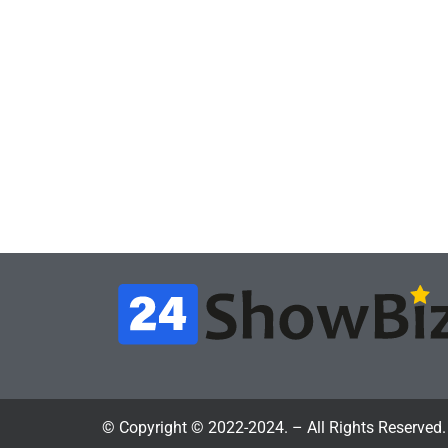
Игры
Игры
Геймеры отменяют
Нов
подписку PS Plus в знак
поп
протеста против
вид
цифрового будущего
её 
July 4, 2026
24sbadmin
24sba
© Copyright © 2022-2024. – All Rights Reserved.