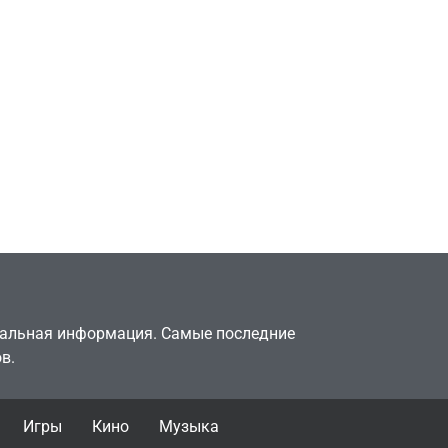
Игры
Милли Бобби Браун
ждёт GTA 6, чтобы
елки
играть как
двумя
законопослушный
горожанин
July 4, 2026
24sbadmin
туальная информация. Самые последние
в.
Игры
Кино
Музыка