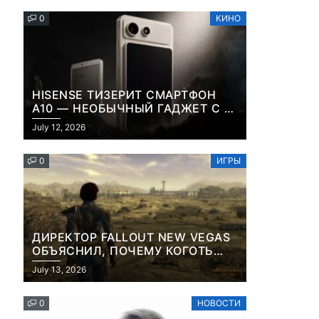
0
КИНО
HISENSE ТИЗЕРИТ СМАРТФОН
A10 — НЕОБЫЧНЫЙ ГАДЖЕТ С E-
INK-ЭКРАНОМ И СЪЕМНОЙ LCD-
July 12, 2026
ПАНЕЛЬЮ ДЛЯ ЦВЕТНОГО
КОНТЕНТА И СОЦСЕТЕЙ
0
ИГРЫ
ДИРЕКТОР FALLOUT NEW VEGAS
ОБЪЯСНИЛ, ПОЧЕМУ КОГОТЬ
СМЕРТИ У КАРЬЕРА НАМЕРЕННО
July 13, 2026
СНОСИТ ВАМ ГОЛОВУ
0
НОВОСТИ