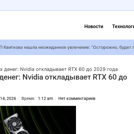
Новости
Технолог
П Квиткова нашла неожиданное увлечение: “Осторожно, будет 
 уволила несколько ветеранов компании и заменила их бывшими
вайдер выбрать в Одессе
 денег: Nvidia откладывает RTX 60 до 2029 года
е звездные кланы
денег: Nvidia откладывает RTX 60 до
ассказала, что ей диагностировали онкологию
т сотрудничество с Джонатаном Мейджорсом, после вынесенно
14, 2026
Время:
1:12 am
Нет комментариев
glish: что известно о группе и песне участников нацотбора на Е
четвертый раз стал отцом – жена родила дочь весом почти 5 к
ы” хочет снять фильм об Анне Ярославне с иностранными акте