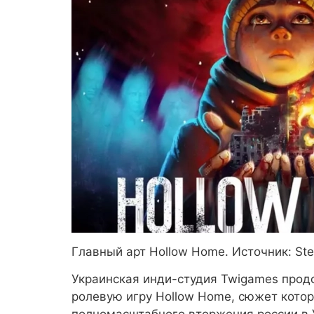
Главный арт Hollow Home. Источник: St
Украинская инди-студия Twigames прод
ролевую игру Hollow Home, сюжет кото
полномасштабного вторжения россии в У