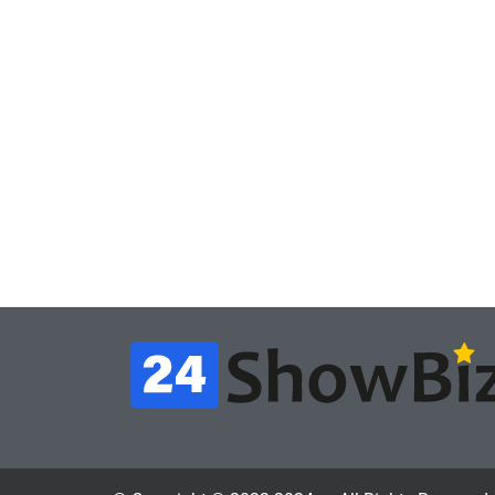
Игры
Игры
Геймеры отменяют
Нов
подписку PS Plus в знак
поп
протеста против
вид
цифрового будущего
её 
July 4, 2026
24sbadmin
24sba