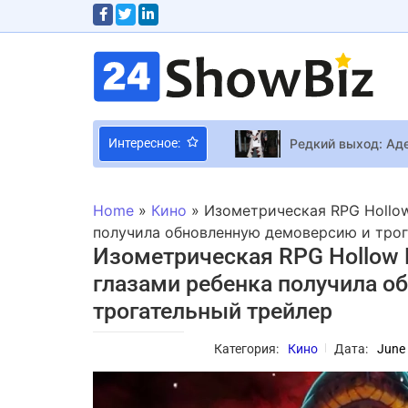
Редкий выход: Ад
Интересное:
Король Чарльз III
Home
»
Кино
»
Изометрическая RPG Hollow
Бери на заметку: 
получила обновленную демоверсию и тро
Изометрическая RPG Hollow 
глазами ребенка получила о
Аlyona Аlyona в с
трогательный трейлер
Фанат Age of Empi
Шону Пенну в Укра
Категория:
Кино
Дата:
June 
Короткая стрижка