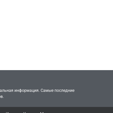
Игры
Милли Бобби Браун
ждёт GTA 6, чтобы
елки
играть как
двумя
законопослушный
горожанин
July 4, 2026
24sbadmin
туальная информация. Самые последние
в.