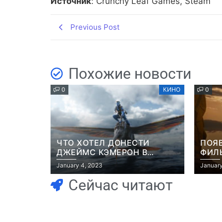
Источник
: Crunchy Leaf Games, Steam
Previous Post
Похожие новости
0
КИНО
0
ЧТО ХОТЕЛ ДОНЕСТИ
ПОЯ
ДЖЕЙМС КЭМЕРОН В
ФИЛЬ
ФИЛЬМЕ “АВАТАР: ПУТЬ
РОБ
January 4, 2023
January
ВОДЫ”
Сейчас читают