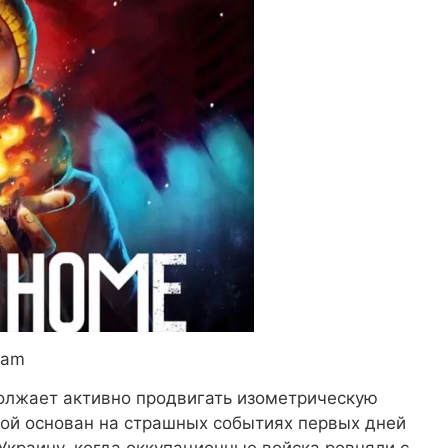
eam
олжает активно продвигать изометрическую
рой основан на страшных событиях первых дней
краину, когда оккупационные войска ровняли с