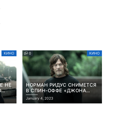
КИНО
0
КИНО
Е НЕ
НОРМАН РИДУС СНИМЕТСЯ
В
В СПИН-ОФФЕ «ДЖОНА
ННА
УИКА»
January 4, 2023