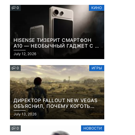
0
КИНО
HISENSE ТИЗЕРИТ СМАРТФОН
A10 — НЕОБЫЧНЫЙ ГАДЖЕТ С E-
INK-ЭКРАНОМ И СЪЕМНОЙ LCD-
July 12, 2026
ПАНЕЛЬЮ ДЛЯ ЦВЕТНОГО
КОНТЕНТА И СОЦСЕТЕЙ
0
ИГРЫ
ДИРЕКТОР FALLOUT NEW VEGAS
ОБЪЯСНИЛ, ПОЧЕМУ КОГОТЬ
СМЕРТИ У КАРЬЕРА НАМЕРЕННО
July 13, 2026
СНОСИТ ВАМ ГОЛОВУ
0
НОВОСТИ