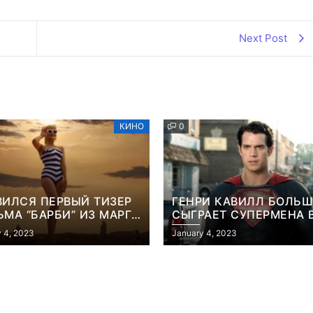
Next Post
КИНО
0
ВИЛСЯ ПЕРВЫЙ ТИЗЕР
ГЕНРИ КАВИЛЛ БОЛЬШ
МА “БАРБИ” ИЗ МАРГО
СЫГРАЕТ СУПЕРМЕНА 
БИ
ФИЛЬМЕ ДЖЕЙМСА ГА
 4, 2023
January 4, 2023