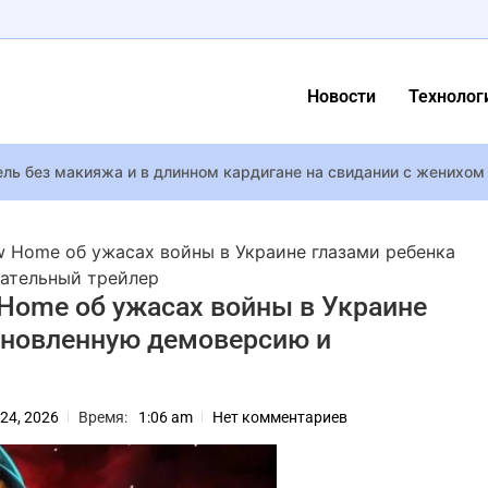
Новости
Технолог
ель без макияжа и в длинном кардигане на свидании с женихом
 станет первым монархом, который обнародует доходы, – ВВС
 Home об ужасах войны в Украине глазами ребенка
жена Алексея Резникова рассказала, как сохранить отношения
гательный трейлер
Home об ужасах войны в Украине
бновленную демоверсию и
вязи с проблемами со здоровьем приостанавливает творческую
res 2 представил ИИ-концепт постапокалиптического мода по Fa
ине подарили “Оскар” из стали поврежденного вагона
24, 2026
Время:
1:06 am
Нет комментариев
, кепка и очки: жена Дэвида Аксельрода продюсер Алена Мозго