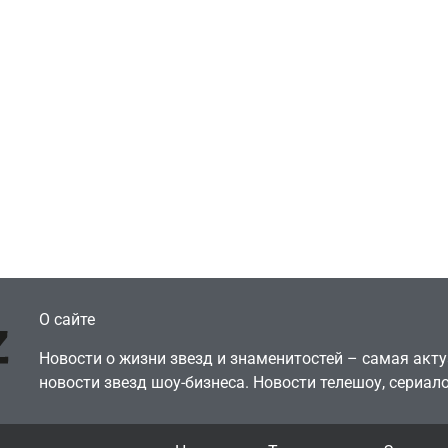
Игры
Голливуд скупает
ичок-геймер
оригинальные
росил помочь найти
сценарии – 44 сд
еокарту в его ПК –
за год против 11 
там просто нет
годами ранее
July 4, 2026
July 4, 2026
dmin
24sbadmin
О сайте
Новости о жизни звезд и знаменитостей – самая ак
новости звезд шоу-бизнеса. Новости телешоу, сериало