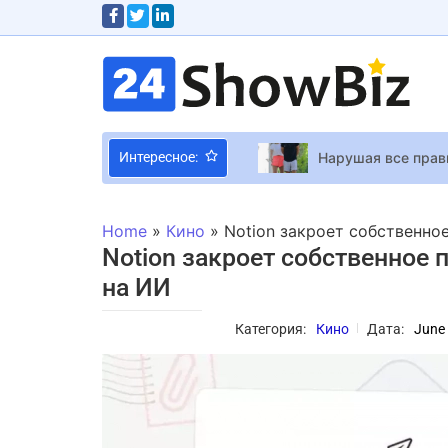
Нарушая все прави
Интересное:
Чем полезны орех
Прекрасная марки
Home
»
Кино
»
Notion закроет собственно
Весна будет насыщ
Notion закроет собственное 
Сценаристка Друз
на ИИ
Блогер Николас Ка
Категория:
Кино
Дата:
June 
Call of Duty: Blac
СМИ сообщили об 
Фильм о психиатр