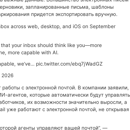
черновики, запланированные письма, шаблоны
маркирования придется экспортировать вручную.
inbox across web, desktop, and iOS on September
 that your inbox should think like you—more
me, more capable with AI.
apable, we’ve… pic.twitter.com/ebq7jWadGZ
, 2026
т работы с электронной почтой. В компании заявили,
ИИ-агентов, которые автоматически будут управлять
ботчиков, их возможности значительно выросли, а
il уже работают с электронной почтой, не открывая
оторой агенты управляют вашей почтой”, —