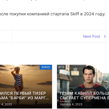
сле покупки компанией стартапа Skiff в 2024 году.
Next Post
КИНО
0
ВИЛСЯ ПЕРВЫЙ ТИЗЕР
ГЕНРИ КАВИЛЛ БОЛЬШ
МА “БАРБИ” ИЗ МАРГО
СЫГРАЕТ СУПЕРМЕНА 
БИ
ФИЛЬМЕ ДЖЕЙМСА ГА
 4, 2023
January 4, 2023