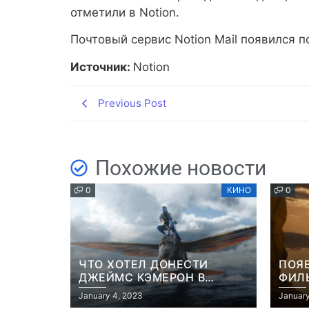
отметили в Notion.
Почтовый сервис Notion Mail появился по
Источник:
Notion
Previous Post
Похожие новости
0
КИНО
0
ЧТО ХОТЕЛ ДОНЕСТИ
ПОЯ
ДЖЕЙМС КЭМЕРОН В
ФИЛЬ
ФИЛЬМЕ “АВАТАР: ПУТЬ
РОБ
January 4, 2023
January
ВОДЫ”