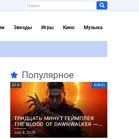
ии
Звезды
Игры
Кино
Музыка
Популярное
от Вікон
у
0
КИНО
ТРИДЦАТЬ МИНУТ ГЕЙМПЛЕЯ
Второй сезон “Last of Us” расширяет актерский состав: Утверждены четыре героя из видеоигры и HBO объявил имена исполнителей
THE BLOOD OF DAWNWALKER —
ЖУРНАЛИСТЫ ПОКАЗАЛИ
July 8, 2026
НАЧАЛО НОВОЙ ИГРЫ ОТ