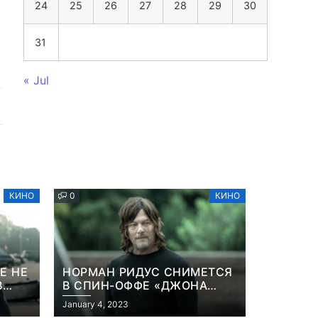
24
25
26
27
28
29
30
31
« Jul
КИНО
0
КИНО
Е НЕ
НОРМАН РИДУС СНИМЕТСЯ
В
В СПИН-ОФФЕ «ДЖОНА
ННА
УИКА»
January 4, 2023