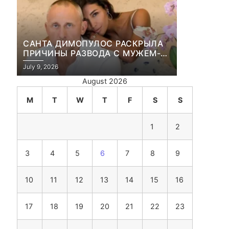
САНТА ДИМОПУЛОС РАСКРЫЛА
ПРИЧИНЫ РАЗВОДА С МУЖЕМ-
БИЗНЕСМЕНОМ
July 9, 2026
August 2026
M
T
W
T
F
S
S
1
2
3
4
5
6
7
8
9
10
11
12
13
14
15
16
17
18
19
20
21
22
23