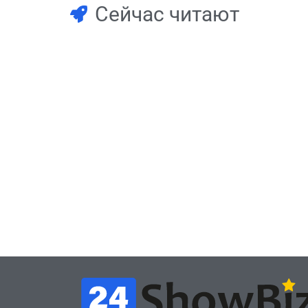
Сейчас читают
Игры
Игры
Геймеры отменяют
Нов
подписку PS Plus в знак
поп
протеста против
вид
цифрового будущего
её 
July 4, 2026
24sbadmin
24sba