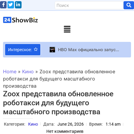
HBO Max официально запустился в Украине с собственными тарифными планами
Интересное:
Тина Кароль «сожгла» Кремль во время концерта в Киеве: зрители в восторге (ВИДЕО)
«Секс в большом городе-3»: продолжению быть?
Home
»
Кино
»
Zoox представила обновленное
Объявлена программа Каннского кинофестиваля
роботакси для будущего масштабного
производства
Baldur’s Gate 3
Zoox представила обновленное
Дядя Кейт Миддлтон примет участие в реалити-шоу
роботакси для будущего
Capcom может превратить Pragmata в полноценную франшизу после двух миллионов продаж
масштабного производства
Раскрыта последняя игра арт-директора Half-Life 2 и Dishonored – первый в мире соулслайк-шутер Guns of Eschaton
Студия Toys for Bob выбрала Spyro: A Realm Beyond вместо Banjo-Kazooie из-за денег и громких фанатов
Категория:
Кино
Дата:
June 26, 2026
Время:
1:14 am
ФБР расследует вредоносные игры в Steam, затронувшие пользователей с 2024 года
Нет комментариев