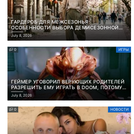
ГАРДЕРОБ ДЛЯ МЕЖСЕЗОНЬЯ:
ОСОБЕННОСТИ ВЫБОРА ДЕМИСЕЗОННОЙ
ПАРКИ И ЭЛЕГАНТНОГО ЖЕНСКОГО ПЛАЩА
July 8, 2026
0
ИГРЫ
ГЕЙМЕР УГОВОРИЛ ВЕРУЮЩИХ РОДИТЕЛЕЙ
РАЗРЕШИТЬ ЕМУ ИГРАТЬ В DOOM, ПОТОМУ
ЧТО ЭТО ХРИСТИАНСКАЯ ИГРА ПРО
July 8, 2026
УБИЙСТВО ДЕМОНОВ
0
НОВОСТИ