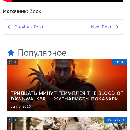
Источник:
Zoox
Previous Post
Next Post
Популярное
0
КИНО
ТРИДЦАТЬ МИНУТ ГЕЙМПЛЕЯ THE BLOOD OF
DAWNWALKER — ЖУРНАЛИСТЫ ПОКАЗАЛИ
НАЧАЛО НОВОЙ ИГРЫ ОТ ВЕТЕРАНОВ CD
July 8, 2026
PROJEKT RED
0
КУЛЬТУРА