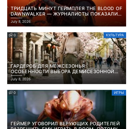
ТРИДЦАТЬ МИНУТ ГЕЙМПЛЕЯ THE BLOOD OF
DAWNWALKER — ЖУРНАЛИСТЫ ПОКАЗАЛИ
НАЧАЛО НОВОЙ ИГРЫ ОТ ВЕТЕРАНОВ CD
July 8, 2026
PROJEKT RED
0
КУЛЬТУРА
ГАРДЕРОБ ДЛЯ МЕЖСЕЗОНЬЯ:
ОСОБЕННОСТИ ВЫБОРА ДЕМИСЕЗОННОЙ
ПАРКИ И ЭЛЕГАНТНОГО ЖЕНСКОГО ПЛАЩА
July 8, 2026
0
ИГРЫ
ГЕЙМЕР УГОВОРИЛ ВЕРУЮЩИХ РОДИТЕЛЕЙ