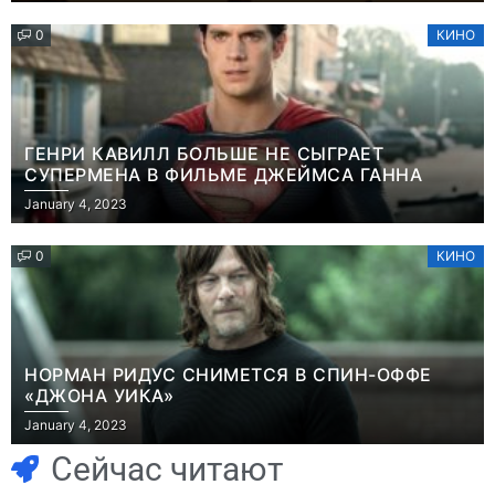
0
КИНО
ГЕНРИ КАВИЛЛ БОЛЬШЕ НЕ СЫГРАЕТ
СУПЕРМЕНА В ФИЛЬМЕ ДЖЕЙМСА ГАННА
January 4, 2023
0
КИНО
НОРМАН РИДУС СНИМЕТСЯ В СПИН-ОФФЕ
«ДЖОНА УИКА»
Игры
January 4, 2023
Геймеры
Игры
отменяют
Новичок-геймер
Сейчас читают
подписку PS Plus
попросил помочь