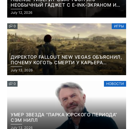
НЕОБЫЧНЫЙ ГАДЖЕТ С E-INK-ЭКРАНОМ И
СЪЕМНОЙ LCD-ПАНЕЛЬЮ ДЛЯ ЦВЕТНОГО
July 12, 2026
КОНТЕНТА И СОЦСЕТЕЙ
0
ИГРЫ
ДИРЕКТОР FALLOUT NEW VEGAS ОБЪЯСНИЛ,
ПОЧЕМУ КОГОТЬ СМЕРТИ У КАРЬЕРА
НАМЕРЕННО СНОСИТ ВАМ ГОЛОВУ
July 13, 2026
0
НОВОСТИ
УМЕР ЗВЕЗДА “ПАРКА ЮРСКОГО ПЕРИОДА”
СЭМ НИЛЛ
July 13, 2026