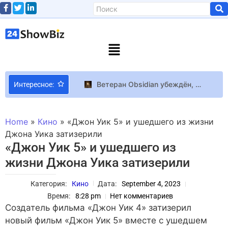
Ветеран Obsidian убеждён, что RPG переживают лучшие времена благодаря Expedition 33 и Baldur’s Gate 3
Интересное:
Букеровская премия опубликовала лонглист-2026, в который вошли 13 книг
Возвращение года! Мика Ньютон после 15-летней паузы пишет новый альбом
Home
»
Кино
»
«Джон Уик 5» и ушедшего из жизни
Сюжет следующей части Halo может сосредоточиться на Бесконечных
Джона Уика затизерили
«Джон Уик 5» и ушедшего из
Любава Грешнова рассказала о перенесенной операции: Постшоковый синдром был несколько дней
жизни Джона Уика затизерили
Легендарный бой Александра Усика против британца Дэниела Дюбуа завершился: кому достался титул WBA – результат
Ест прямо с грядки: королева Камилла призналась, какой ее любимый овощ
Категория:
Кино
Дата:
September 4, 2023
15-летний моддер умудрился запустить кроссплей между Minecraft и Hytale
Время:
8:28 pm
Нет комментариев
Бен Аффлек и Дженнифер Лопес готовили пончики для рекламы на Супербоуле-2023
Создатель фильма «Джон Уик 4» затизерил
новый фильм «Джон Уик 5» вместе с ушедшем
Casio выпустила в Европе серию Edifice EQB-1300 с тонким корпусом и поддержкой Tough Solar