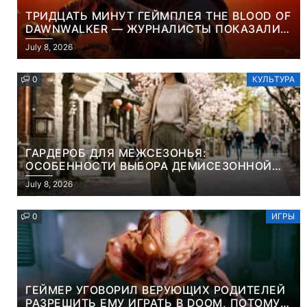
ТРИДЦАТЬ МИНУТ ГЕЙМПЛЕЯ THE BLOOD OF
DAWNWALKER — ЖУРНАЛИСТЫ ПОКАЗАЛИ
НАЧАЛО НОВОЙ ИГРЫ ОТ ВЕТЕРАНОВ CD
July 8, 2026
PROJEKT RED
0
КУЛЬТУРА
ГАРДЕРОБ ДЛЯ МЕЖСЕЗОНЬЯ:
ОСОБЕННОСТИ ВЫБОРА ДЕМИСЕЗОННОЙ
ПАРКИ И ЭЛЕГАНТНОГО ЖЕНСКОГО ПЛАЩА
July 8, 2026
0
ИГРЫ
ГЕЙМЕР УГОВОРИЛ ВЕРУЮЩИХ РОДИТЕЛЕЙ
РАЗРЕШИТЬ ЕМУ ИГРАТЬ В DOOM, ПОТОМУ