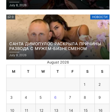
ЧТО ЭТО ХРИСТИАНСКАЯ ИГРА ПРО
July 8, 2026
УБИЙСТВО ДЕМОНОВ
0
НОВОСТИ
САНТА ДИМОПУЛОС РАСКРЫЛА ПРИЧИНЫ
РАЗВОДА С МУЖЕМ-БИЗНЕСМЕНОМ
July 9, 2026
August 2026
M
T
W
T
F
S
S
1
2
3
4
5
6
7
8
9
10
11
12
13
14
15
16