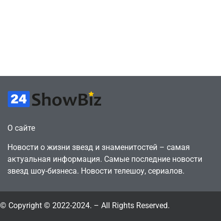
сценарии – 44
6, чтобы играть
сделки за год
как
против 11 двумя
законопослушный
годами ранее
горожанин
July 4, 2026
July 4, 2026
24sbadmin
24sbadmin
О сайте
Новости о жизни звезд и знаменитостей – самая
актуальная информация. Самые последние новости
звезд шоу-бизнеса. Новости телешоу, сериалов.
© Copyright © 2022-2024. – All Rights Reserved.