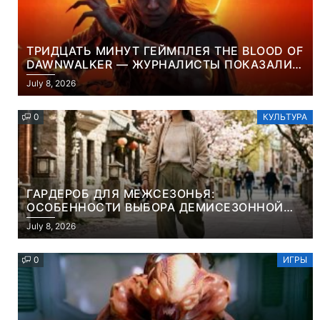
ТРИДЦАТЬ МИНУТ ГЕЙМПЛЕЯ THE BLOOD OF
DAWNWALKER — ЖУРНАЛИСТЫ ПОКАЗАЛИ
НАЧАЛО НОВОЙ ИГРЫ ОТ ВЕТЕРАНОВ CD
July 8, 2026
PROJEKT RED
0
КУЛЬТУРА
ГАРДЕРОБ ДЛЯ МЕЖСЕЗОНЬЯ:
ОСОБЕННОСТИ ВЫБОРА ДЕМИСЕЗОННОЙ
ПАРКИ И ЭЛЕГАНТНОГО ЖЕНСКОГО ПЛАЩА
July 8, 2026
0
ИГРЫ