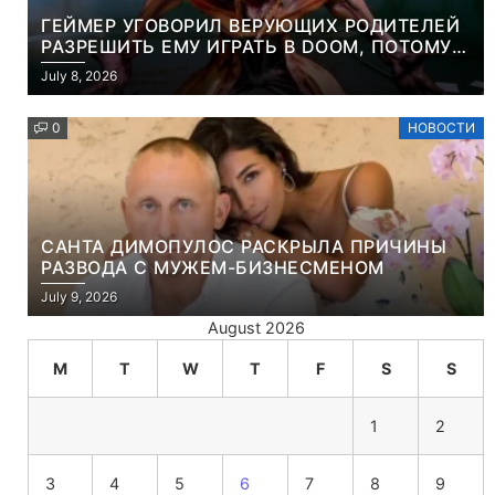
ГЕЙМЕР УГОВОРИЛ ВЕРУЮЩИХ РОДИТЕЛЕЙ
РАЗРЕШИТЬ ЕМУ ИГРАТЬ В DOOM, ПОТОМУ
ЧТО ЭТО ХРИСТИАНСКАЯ ИГРА ПРО
July 8, 2026
УБИЙСТВО ДЕМОНОВ
0
НОВОСТИ
САНТА ДИМОПУЛОС РАСКРЫЛА ПРИЧИНЫ
РАЗВОДА С МУЖЕМ-БИЗНЕСМЕНОМ
July 9, 2026
August 2026
M
T
W
T
F
S
S
1
2
3
4
5
6
7
8
9