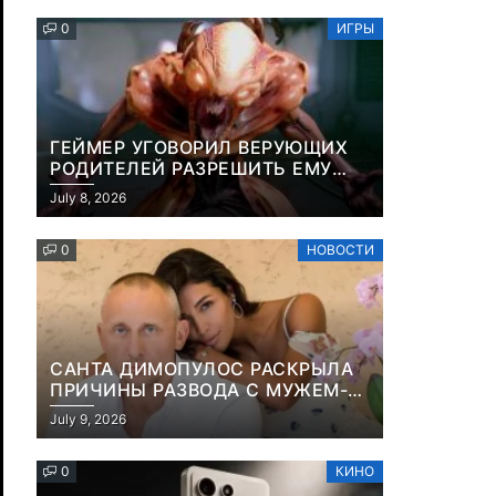
ПЛАЩА
0
ИГРЫ
ГЕЙМЕР УГОВОРИЛ ВЕРУЮЩИХ
РОДИТЕЛЕЙ РАЗРЕШИТЬ ЕМУ
ИГРАТЬ В DOOM, ПОТОМУ ЧТО
July 8, 2026
ЭТО ХРИСТИАНСКАЯ ИГРА ПРО
УБИЙСТВО ДЕМОНОВ
0
НОВОСТИ
САНТА ДИМОПУЛОС РАСКРЫЛА
ПРИЧИНЫ РАЗВОДА С МУЖЕМ-
БИЗНЕСМЕНОМ
July 9, 2026
0
КИНО