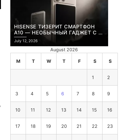
HISENSE ТИЗЕРИТ СМАРТФОН
A10 — НЕОБЫЧНЫЙ ГАДЖЕТ С E-
INK-ЭКРАНОМ И СЪЕМНОЙ LCD-
July 12, 2026
ПАНЕЛЬЮ ДЛЯ ЦВЕТНОГО
August 2026
КОНТЕНТА И СОЦСЕТЕЙ
M
T
W
T
F
S
S
1
2
3
4
5
6
7
8
9
,
10
11
12
13
14
15
16
17
18
19
20
21
22
23