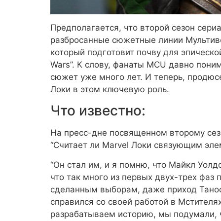
Предполагается, что второй сезон сериа
разбросанные сюжетные линии Мультивс
который подготовит почву для эпической
Wars”. К слову, фанаты MCU давно пони
сюжет уже много лет. И теперь, продюсе
Локи в этом ключевую роль.
Что известно:
На пресс-дне посвященном второму сезо
“Считает ли Marvel Локи связующим эл
“Он стал им, и я помню, что Майкл Уолд
что так много из первых двух-трех фаз 
сделанным выборам, даже приход Таноса
справился со своей работой в Мстителях
разрабатываем историю, мы подумали, 