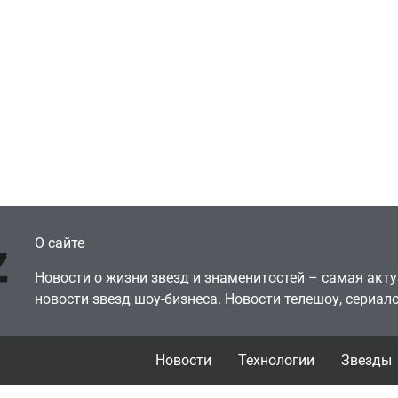
Игры
Голливуд скупает
ичок-геймер
оригинальные
росил помочь найти
сценарии – 44 сд
еокарту в его ПК –
за год против 11 
там просто нет
годами ранее
July 4, 2026
July 4, 2026
dmin
24sbadmin
О сайте
Новости о жизни звезд и знаменитостей – самая ак
новости звезд шоу-бизнеса. Новости телешоу, сериало
Новости
Технологии
Звезды