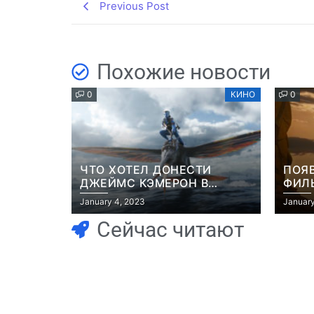
Previous Post
Похожие новости
0
КИНО
0
ЧТО ХОТЕЛ ДОНЕСТИ
ПОЯ
ДЖЕЙМС КЭМЕРОН В
ФИЛЬ
ФИЛЬМЕ “АВАТАР: ПУТЬ
РОБ
January 4, 2023
January
ВОДЫ”
Сейчас читают