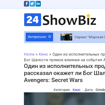
Сериал “Морская 
Интересное:
Star Citizen Star 
Sega создала ста
Home
»
Кино
»
Один из исполнительных пр
Альфа-тестирован
Бог Шалости прямое влияние на события Av
Один из исполнительных про
“Годзилла: Минус
рассказал окажет ли Бог Ша
Vampire Survivors 
Avengers: Secret Wars
Фанаты гадают, по
PSVR 2 Gran Turis
Категория:
Кино
Дата:
Octobe
Премьеры недели: 
“Пиар на горе сем