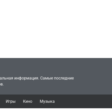
Игры
Милли Бобби Браун
ждёт GTA 6, чтобы
елки
играть как
двумя
законопослушный
горожанин
July 4, 2026
24sbadmin
туальная информация. Самые последние
в.
Игры
Кино
Музыка