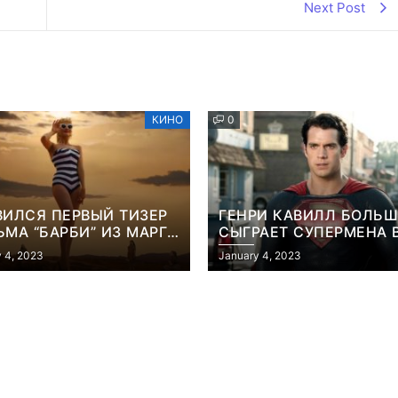
Next Post
КИНО
0
ВИЛСЯ ПЕРВЫЙ ТИЗЕР
ГЕНРИ КАВИЛЛ БОЛЬШ
МА “БАРБИ” ИЗ МАРГО
СЫГРАЕТ СУПЕРМЕНА 
БИ
ФИЛЬМЕ ДЖЕЙМСА ГА
 4, 2023
January 4, 2023