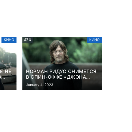
КИНО
0
КИНО
Е НЕ
НОРМАН РИДУС СНИМЕТСЯ
В
В СПИН-ОФФЕ «ДЖОНА
ННА
УИКА»
January 4, 2023