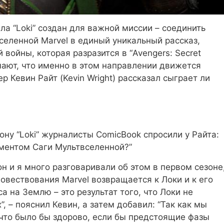
ла “Loki” создан для важной миссии – соединить
еленной Marvel в единый уникальный рассказ,
 войны, которая разразится в “Avengers: Secret
мают, что именно в этом направлении движется
р Кевин Райт (Kevin Wright) рассказал сыграет ли
ну “Loki” журналисты ComicBook спросили у Райта:
ементом Саги Мультвселенной?”
он и я много разговаривали об этом в первом сезоне
повествования Marvel возвращается к Локи и к его
 на Землю – это результат того, что Локи не
”,
– пояснил Кевин, а затем добавил:
“Так как мы
что было бы здорово, если бы предстоящие фазы