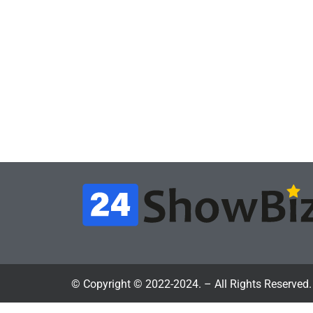
Игры
Игры
Геймеры отменяют
Нов
подписку PS Plus в знак
поп
протеста против
вид
цифрового будущего
её 
July 4, 2026
24sbadmin
24sba
© Copyright © 2022-2024. – All Rights Reserved.