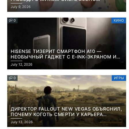
July 9, 2026
0
КИНО
HISENSE ТИЗЕРИТ СМАРТФОН A10 —
НЕОБЫЧНЫЙ ГАДЖЕТ С E-INK-ЭКРАНОМ И
СЪЕМНОЙ LCD-ПАНЕЛЬЮ ДЛЯ ЦВЕТНОГО
July 12, 2026
КОНТЕНТА И СОЦСЕТЕЙ
0
ИГРЫ
ДИРЕКТОР FALLOUT NEW VEGAS ОБЪЯСНИЛ,
ПОЧЕМУ КОГОТЬ СМЕРТИ У КАРЬЕРА
НАМЕРЕННО СНОСИТ ВАМ ГОЛОВУ
July 13, 2026