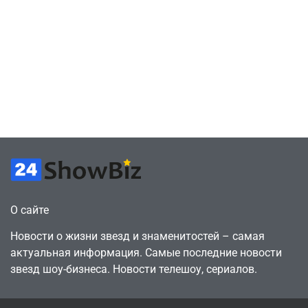
Милли Бобби
GTA 6 обвинили
Браун ждёт GTA
Rockstar в
6, чтобы играть
использовании
как
бонусов как
законопослушный
инструмента
горожанин
давления
July 4, 2026
July 4, 2026
24sbadmin
24sbadmin
О сайте
Новости о жизни звезд и знаменитостей – самая
актуальная информация. Самые последние новости
звезд шоу-бизнеса. Новости телешоу, сериалов.