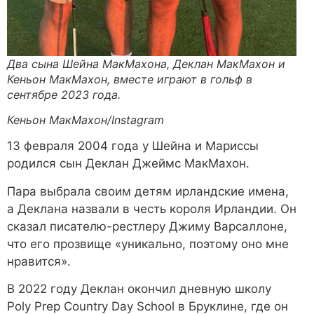
Два сына Шейна МакМахона, Деклан МакМахон и
Кеньон МакМахон, вместе играют в гольф в
сентябре 2023 года.
Кеньон МакМахон/Instagram
13 февраля 2004 года у Шейна и Мариссы
родился сын Деклан Джеймс МакМахон.
Пара выбрала своим детям ирландские имена,
а Деклана назвали в честь короля Ирландии. Он
сказал писателю-рестлеру Джиму Варсаллоне,
что его прозвище «уникально, поэтому оно мне
нравится».
В 2022 году Деклан окончил дневную школу
Poly Prep Country Day School в Бруклине, где он