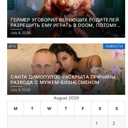
ГЕЙМЕР УГОВОРИЛ ВЕРУЮЩИХ РОДИТЕЛЕЙ
РАЗРЕШИТЬ ЕМУ ИГРАТЬ В DOOM, ПОТОМУ
ЧТО ЭТО ХРИСТИАНСКАЯ ИГРА ПРО
July 8, 2026
УБИЙСТВО ДЕМОНОВ
0
НОВОСТИ
САНТА ДИМОПУЛОС РАСКРЫЛА ПРИЧИНЫ
РАЗВОДА С МУЖЕМ-БИЗНЕСМЕНОМ
July 9, 2026
August 2026
M
T
W
T
F
S
S
1
2