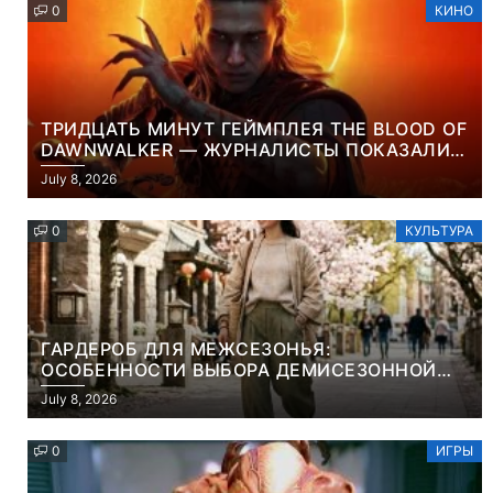
0
КИНО
ТРИДЦАТЬ МИНУТ ГЕЙМПЛЕЯ THE BLOOD OF
DAWNWALKER — ЖУРНАЛИСТЫ ПОКАЗАЛИ
НАЧАЛО НОВОЙ ИГРЫ ОТ ВЕТЕРАНОВ CD
July 8, 2026
PROJEKT RED
0
КУЛЬТУРА
ГАРДЕРОБ ДЛЯ МЕЖСЕЗОНЬЯ:
ОСОБЕННОСТИ ВЫБОРА ДЕМИСЕЗОННОЙ
ПАРКИ И ЭЛЕГАНТНОГО ЖЕНСКОГО ПЛАЩА
July 8, 2026
0
ИГРЫ