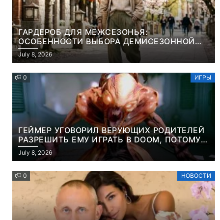
ГАРДЕРОБ ДЛЯ МЕЖСЕЗОНЬЯ:
ОСОБЕННОСТИ ВЫБОРА ДЕМИСЕЗОННОЙ
ПАРКИ И ЭЛЕГАНТНОГО ЖЕНСКОГО ПЛАЩА
July 8, 2026
0
ИГРЫ
ГЕЙМЕР УГОВОРИЛ ВЕРУЮЩИХ РОДИТЕЛЕЙ
РАЗРЕШИТЬ ЕМУ ИГРАТЬ В DOOM, ПОТОМУ
ЧТО ЭТО ХРИСТИАНСКАЯ ИГРА ПРО
July 8, 2026
УБИЙСТВО ДЕМОНОВ
0
НОВОСТИ