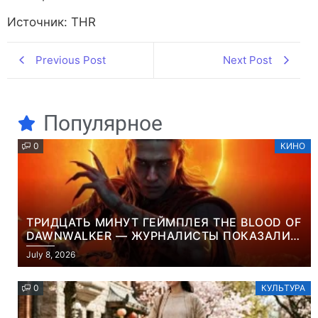
Источник: THR
Previous Post
Next Post
Популярное
0
КИНО
ТРИДЦАТЬ МИНУТ ГЕЙМПЛЕЯ THE BLOOD OF
DAWNWALKER — ЖУРНАЛИСТЫ ПОКАЗАЛИ
НАЧАЛО НОВОЙ ИГРЫ ОТ ВЕТЕРАНОВ CD
July 8, 2026
PROJEKT RED
0
КУЛЬТУРА