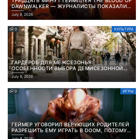
ТРИДЦАТЬ МИНУТ ГЕЙМПЛЕЯ THE BLOOD OF
DAWNWALKER — ЖУРНАЛИСТЫ ПОКАЗАЛИ
НАЧАЛО НОВОЙ ИГРЫ ОТ ВЕТЕРАНОВ CD
July 8, 2026
PROJEKT RED
0
КУЛЬТУРА
ГАРДЕРОБ ДЛЯ МЕЖСЕЗОНЬЯ:
ОСОБЕННОСТИ ВЫБОРА ДЕМИСЕЗОННОЙ
ПАРКИ И ЭЛЕГАНТНОГО ЖЕНСКОГО ПЛАЩА
July 8, 2026
0
ИГРЫ
ГЕЙМЕР УГОВОРИЛ ВЕРУЮЩИХ РОДИТЕЛЕЙ
РАЗРЕШИТЬ ЕМУ ИГРАТЬ В DOOM, ПОТОМУ
ЧТО ЭТО ХРИСТИАНСКАЯ ИГРА ПРО
July 8, 2026