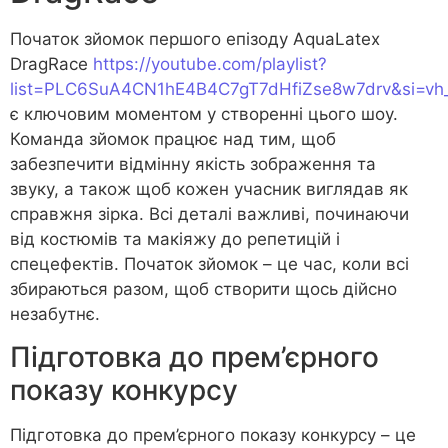
Початок зйомок першого епізоду AquaLatex
DragRace
https://youtube.com/playlist?
list=PLC6SuA4CN1hE4B4C7gT7dHfiZse8w7drv&si=vh
є ключовим моментом у створенні цього шоу.
Команда зйомок працює над тим, щоб
забезпечити відмінну якість зображення та
звуку, а також щоб кожен учасник виглядав як
справжня зірка. Всі деталі важливі, починаючи
від костюмів та макіяжу до репетицій і
спецефектів. Початок зйомок – це час, коли всі
збираються разом, щоб створити щось дійсно
незабутнє.
Підготовка до прем’єрного
показу конкурсу
Підготовка до прем’єрного показу конкурсу – це