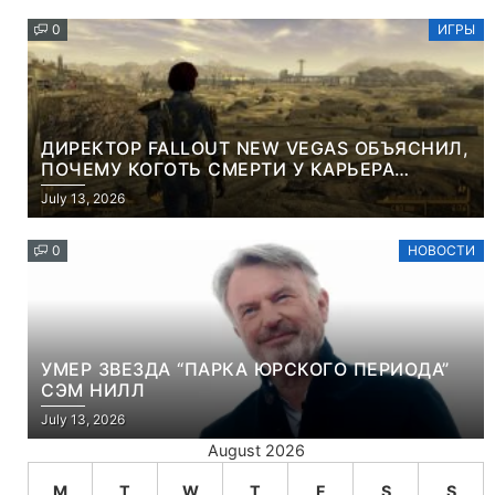
0
ИГРЫ
ДИРЕКТОР FALLOUT NEW VEGAS ОБЪЯСНИЛ,
ПОЧЕМУ КОГОТЬ СМЕРТИ У КАРЬЕРА
НАМЕРЕННО СНОСИТ ВАМ ГОЛОВУ
July 13, 2026
0
НОВОСТИ
УМЕР ЗВЕЗДА “ПАРКА ЮРСКОГО ПЕРИОДА”
СЭМ НИЛЛ
July 13, 2026
August 2026
M
T
W
T
F
S
S