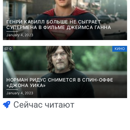
ГЕНРИ КАВИЛЛ БОЛЬШЕ НЕ СЫГРАЕТ
СУПЕРМЕНА В ФИЛЬМЕ ДЖЕЙМСА ГАННА
January 4, 2023
0
КИНО
НОРМАН РИДУС СНИМЕТСЯ В СПИН-ОФФЕ
«ДЖОНА УИКА»
Игры
Новости
January 4, 2023
Часть геймеров
Победительница
считает, что мы
«Неймовірних
Сейчас читают
сами похоронили
дуетів» iSKra:
физические
Работаю в офисе,
копии, а теперь
а деньги