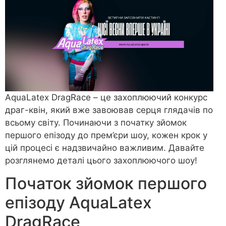
AquaLatex DragRace – це захоплюючий конкурс
драг-квін, який вже завоював серця глядачів по
всьому світу. Починаючи з початку зйомок
першого епізоду до прем’єри шоу, кожен крок у
цій процесі є надзвичайно важливим. Давайте
розглянемо деталі цього захоплюючого шоу!
Початок зйомок першого
епізоду AquaLatex
DragRace