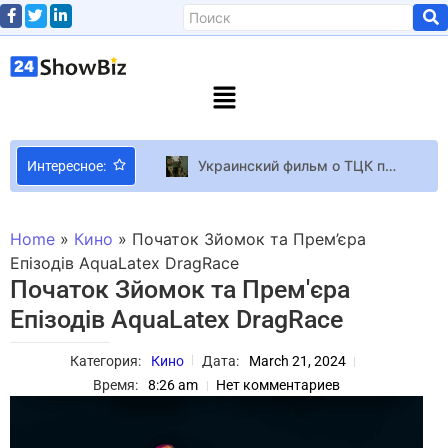
Украинский фильм о ТЦК получил награду кинофестиваля в Польше
Интересное:
Джастин Бибер опубликовал фото без одежды
Библив, Заднепровский, Бенюк, Суханов, Бобул – о том, как они видят себя в политике
Home
»
Кино
»
Початок Зйомок та Прем’єра
Stardew Valley Эрик Барон приостановил разработку Haunted Chocolatier ради патча 1.6 для Stardew Valley
Епізодів AquaLatex DragRace
Початок Зйомок та Прем'єра
Елена Кравец заявила, что не планирует возвращаться в “Квартал 95”
Епізодів AquaLatex DragRace
Звезда “Игры престолов” Эмилия Кларк получила рыцарский орден из рук принца Уильяма
Удачная экранизация настольной игры: обзор фильма “Подземелье драконов: Честь среди воров”
Категория:
Кино
Дата:
March 21, 2024
Тимур Мирошниченко и Василий Байдак станут комментаторами финала “Евровидения 2024”
Время:
8:26 am
Нет комментариев
На фестивале в Варшаве Дорн, Луна, Dakooka выступили с россиянами Noize MC и Монеточкой
Открытый плейтест роуглайка про алхимию Alchemortis закроется вечером 16 июня