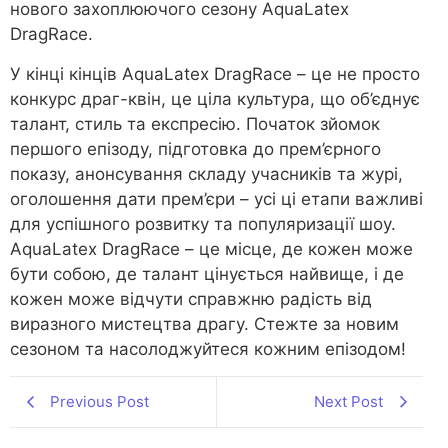
нового захоплюючого сезону AquaLatex
DragRace.
У кінці кінців AquaLatex DragRace – це не просто
конкурс драг-квін, це ціла культура, що об’єднує
талант, стиль та експресію. Початок зйомок
першого епізоду, підготовка до прем’єрного
показу, анонсування складу учасників та журі,
оголошення дати прем’єри – усі ці етапи важливі
для успішного розвитку та популяризації шоу.
AquaLatex DragRace – це місце, де кожен може
бути собою, де талант цінується найвище, і де
кожен може відчути справжню радість від
виразного мистецтва драгу. Стежте за новим
сезоном та насолоджуйтеся кожним епізодом!
Previous Post
Next Post