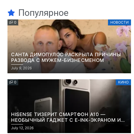
Популярное
0
НОВОСТИ
САНТА ДИМОПУЛОС РАСКРЫЛА ПРИЧИНЫ
РАЗВОДА С МУЖЕМ-БИЗНЕСМЕНОМ
July 9, 2026
0
КИНО
HISENSE ТИЗЕРИТ СМАРТФОН A10 —
НЕОБЫЧНЫЙ ГАДЖЕТ С E-INK-ЭКРАНОМ И
СЪЕМНОЙ LCD-ПАНЕЛЬЮ ДЛЯ ЦВЕТНОГО
July 12, 2026
КОНТЕНТА И СОЦСЕТЕЙ