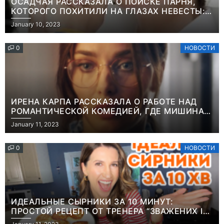
ОСАДЧАЯ РАССКАЗАЛА О ПОИСКЕ ПАРНЯ,
КОТОРОГО ПОХИТИЛИ НА ГЛАЗАХ НЕВЕСТЫ:
“ОН ВЕСЬ УДАР ПРИНЯЛ НА СЕБЯ”
January 10, 2023
0
НОВОСТИ
ИРЕНА КАРПА РАССКАЗАЛА О РАБОТЕ НАД
РОМАНТИЧЕСКОЙ КОМЕДИЕЙ, ГДЕ МИШИНА В
РОЛИ МАТЕРИ-ОДИНОЧКИ
January 11, 2023
0
НОВОСТИ
ИДЕАЛЬНЫЕ СЫРНИКИ ЗА 10 МИНУТ:
ПРОСТОЙ РЕЦЕПТ ОТ ТРЕНЕРА “ЗВАЖЕНИХ І
ЩАСЛИВИХ” АНИТЫ ЛУЦЕНКО