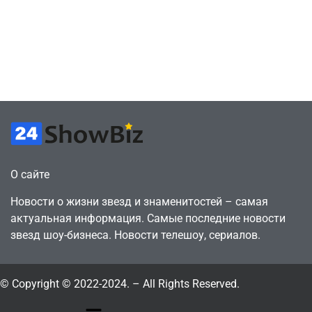
сценарии – 44
6, чтобы играть
сделки за год
как
против 11 двумя
законопослушный
годами ранее
горожанин
July 4, 2026
July 4, 2026
24sbadmin
24sbadmin
О сайте
Новости о жизни звезд и знаменитостей – самая
актуальная информация. Самые последние новости
звезд шоу-бизнеса. Новости телешоу, сериалов.
© Copyright © 2022-2024. – All Rights Reserved.