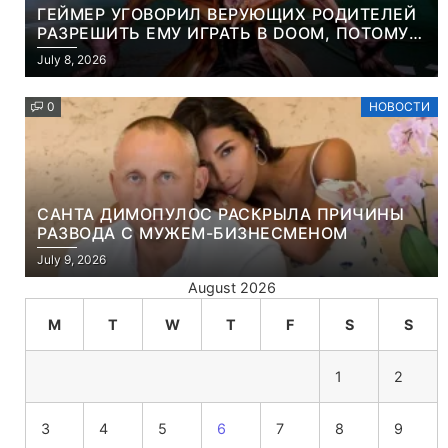
ГЕЙМЕР УГОВОРИЛ ВЕРУЮЩИХ РОДИТЕЛЕЙ
РАЗРЕШИТЬ ЕМУ ИГРАТЬ В DOOM, ПОТОМУ
ЧТО ЭТО ХРИСТИАНСКАЯ ИГРА ПРО
July 8, 2026
УБИЙСТВО ДЕМОНОВ
0
НОВОСТИ
САНТА ДИМОПУЛОС РАСКРЫЛА ПРИЧИНЫ
РАЗВОДА С МУЖЕМ-БИЗНЕСМЕНОМ
July 9, 2026
August 2026
M
T
W
T
F
S
S
1
2
3
4
5
6
7
8
9