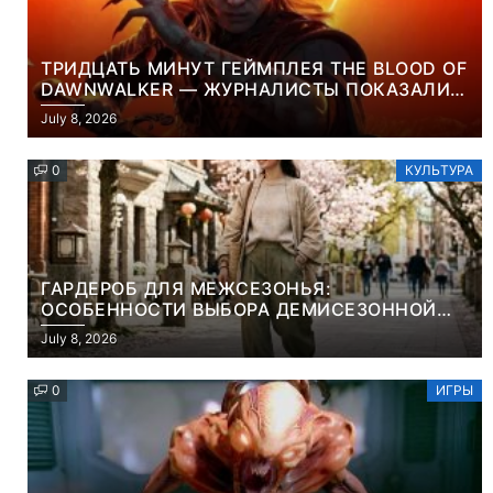
ТРИДЦАТЬ МИНУТ ГЕЙМПЛЕЯ THE BLOOD OF
DAWNWALKER — ЖУРНАЛИСТЫ ПОКАЗАЛИ
НАЧАЛО НОВОЙ ИГРЫ ОТ ВЕТЕРАНОВ CD
July 8, 2026
PROJEKT RED
0
КУЛЬТУРА
ГАРДЕРОБ ДЛЯ МЕЖСЕЗОНЬЯ:
ОСОБЕННОСТИ ВЫБОРА ДЕМИСЕЗОННОЙ
ПАРКИ И ЭЛЕГАНТНОГО ЖЕНСКОГО ПЛАЩА
July 8, 2026
0
ИГРЫ