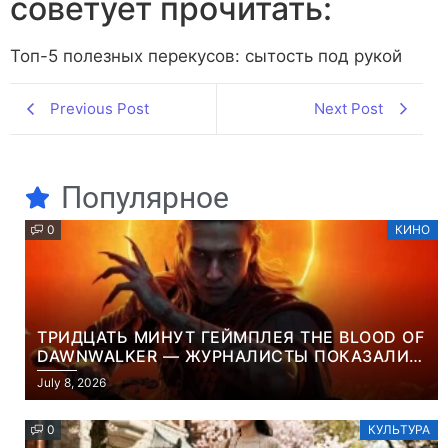
советует прочитать:
Топ-5 полезных перекусов: сытость под рукой
Previous Post
Next Post
Популярное
0
КИНО
ТРИДЦАТЬ МИНУТ ГЕЙМПЛЕЯ THE BLOOD OF
DAWNWALKER — ЖУРНАЛИСТЫ ПОКАЗАЛИ
НАЧАЛО НОВОЙ ИГРЫ ОТ ВЕТЕРАНОВ CD
July 8, 2026
PROJEKT RED
0
КУЛЬТУРА