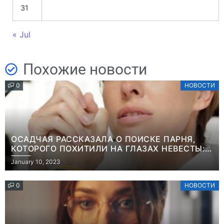
31
« Jul
Похожие новости
0
НОВОСТИ
ОСАДЧАЯ РАССКАЗАЛА О ПОИСКЕ ПАРНЯ,
КОТОРОГО ПОХИТИЛИ НА ГЛАЗАХ НЕВЕСТЫ:
“ОН ВЕСЬ УДАР ПРИНЯЛ НА СЕБЯ”
January 10, 2023
0
НОВОСТИ