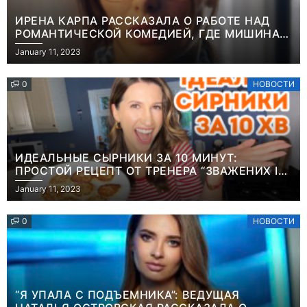
ИРЕНА КАРПА РАССКАЗАЛА О РАБОТЕ НАД
РОМАНТИЧЕСКОЙ КОМЕДИЕЙ, ГДЕ МИШИНА В
РОЛИ МАТЕРИ-ОДИНОЧКИ
January 11, 2023
0
НОВОСТИ
ИДЕАЛЬНЫЕ СЫРНИКИ ЗА 10 МИНУТ:
ПРОСТОЙ РЕЦЕПТ ОТ ТРЕНЕРА “ЗВАЖЕНИХ І
ЩАСЛИВИХ” АНИТЫ ЛУЦЕНКО
January 11, 2023
0
НОВОСТИ
“Я УПАЛА С ПОДЪЕМНИКА”: ВЕДУЩАЯ