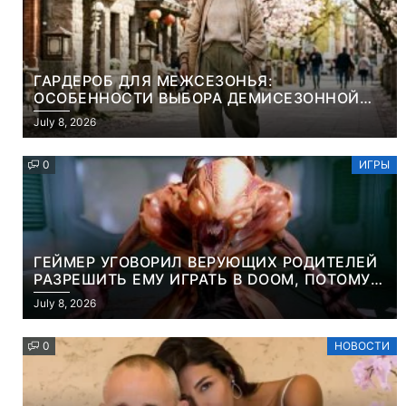
ГАРДЕРОБ ДЛЯ МЕЖСЕЗОНЬЯ:
ОСОБЕННОСТИ ВЫБОРА ДЕМИСЕЗОННОЙ
ПАРКИ И ЭЛЕГАНТНОГО ЖЕНСКОГО ПЛАЩА
July 8, 2026
0
ИГРЫ
ГЕЙМЕР УГОВОРИЛ ВЕРУЮЩИХ РОДИТЕЛЕЙ
РАЗРЕШИТЬ ЕМУ ИГРАТЬ В DOOM, ПОТОМУ
ЧТО ЭТО ХРИСТИАНСКАЯ ИГРА ПРО
July 8, 2026
УБИЙСТВО ДЕМОНОВ
0
НОВОСТИ