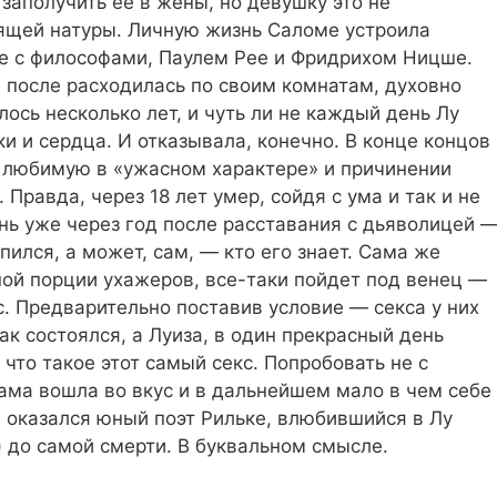
 заполучить ее в жены, но девушку это не
ящей натуры. Личную жизнь Саломе устроила
е с философами, Паулем Рее и Фридрихом Ницше.
а после расходилась по своим комнатам, духовно
лось несколько лет, и чуть ли не каждый день Лу
и и сердца. И отказывала, конечно. В конце концов
в любимую в «ужасном характере» и причинении
Правда, через 18 лет умер, сойдя с ума и так и не
нь уже через год после расставания с дьяволицей 
пился, а может, сам, — кто его знает. Сама же
ой порции ухажеров, все-таки пойдет под венец —
с. Предварительно поставив условие — секса у них
рак состоялся, а Луиза, в один прекрасный день
 что такое этот самый секс. Попробовать не с
ама вошла во вкус и в дальнейшем мало в чем себе
и оказался юный поэт Рильке, влюбившийся в Лу
) до самой смерти. В буквальном смысле.