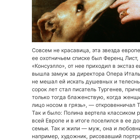
Совсем не красавица, эта звезда европ
ее охотничьем списке был Ференц Лист
«Консуэлло», от нее приходил в экстаз
вышла замуж за директора Опера Италья
не мешал ей искать душевных и телесн
сорок лет стал писатель Тургенев, прич
только тогда блаженствую, когда женщ
лицо носом в грязь», — откровенничал Т
Так и было: Полина вертела классиком р
всей Европе и в итоге поселился в ее 
семьи. Так и жили — муж, она и любовн
например, художник, рисовавший портре