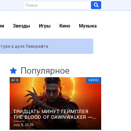
ии
Звезды
Игры
Кино
Музыка
туре в духе Лавкрафта
Популярное
0
КИНО
ТРИДЦАТЬ МИНУТ ГЕЙМПЛЕЯ
THE BLOOD OF DAWNWALKER —
ЖУРНАЛИСТЫ ПОКАЗАЛИ
ться крепким спустя 30 лет (эксклюзив)
July 8, 2026
НАЧАЛО НОВОЙ ИГРЫ ОТ