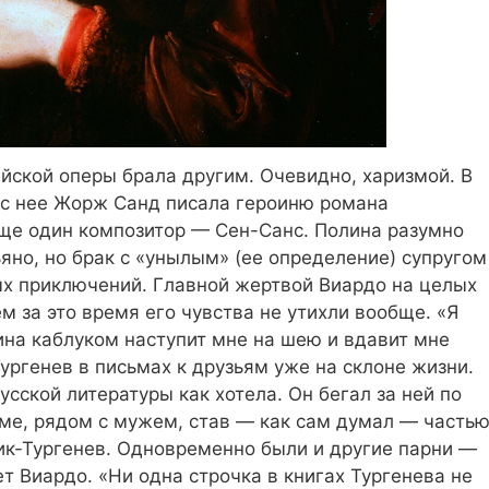
ейской оперы брала другим. Очевидно, харизмой. В
, с нее Жорж Санд писала героиню романа
 еще один композитор — Сен-Санс. Полина разумно
но, но брак с «унылым» (ее определение) супругом
ых приключений. Главной жертвой Виардо на целых
ем за это время его чувства не утихли вообще. «Я
ина каблуком наступит мне на шею и вдавит мне
ургенев в письмах к друзьям уже на склоне жизни.
усской литературы как хотела. Он бегал за ней по
доме, рядом с мужем, став — как сам думал — часть
ик-Тургенев. Одновременно были и другие парни —
т Виардо. «Ни одна строчка в книгах Тургенева не