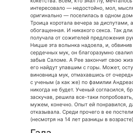
кокетства. Всем, кто знал Лу, мечталось
интересовало — недостойно, мол, мысл
оригинально — поселилась в одном дом
Троица коротала вечера за диспутами, 
обогащенная. И никакого секса. Так дли
получала от сожителей предложения рук
Ницше эта волынка надоела, и, обвини
сердечных мук, он благоразумно свалил. 
забыв Саломе. А Рее закончит свою жиз
его найдут упавшим с горы. Может, осту
виновница мук, отмахавшись от очередн
с ученым (а как же) по фамилии Андреа
никогда не будет. Ученый согласился, б
заскучав, решила все-таки попробовать,
мужем, конечно. Опыт ей понравился, д
отказывала. Среди прочего в ее постел
(несмотря на 14 лет разницы в возрасте
Гала