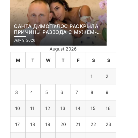
САНТА ДИМОПУЛОС РАСКРЫЛА
ПРИЧИНЫ РАЗВОДА С МУЖЕМ-
БИЗНЕСМЕНОМ
July 9, 2026
August 2026
M
T
W
T
F
S
S
1
2
3
4
5
6
7
8
9
10
11
12
13
14
15
16
ю
17
18
19
20
21
22
23