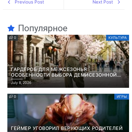
Previous Post
Next Post
Популярное
0
КУЛЬТУРА
ГАРДЕРОБ ДЛЯ МЕЖСЕЗОНЬЯ:
ОСОБЕННОСТИ ВЫБОРА ДЕМИСЕЗОННОЙ
ПАРКИ И ЭЛЕГАНТНОГО ЖЕНСКОГО ПЛАЩА
July 8, 2026
0
ИГРЫ
ГЕЙМЕР УГОВОРИЛ ВЕРУЮЩИХ РОДИТЕЛЕЙ