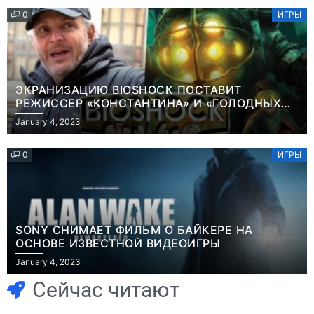
0
ИГРЫ
ЭКРАНИЗАЦИЮ BIOSHOCK ПОСТАВИТ
РЕЖИССЕР «КОНСТАНТИНА» И «ГОЛОДНЫХ
ИГР»
January 4, 2023
0
ИГРЫ
SONY СНИМАЕТ ФИЛЬМ О БАЙКЕРЕ НА
ОСНОВЕ ИЗВЕСТНОЙ ВИДЕОИГРЫ
Игры
January 4, 2023
Геймеры
Игры
отменяют
Новичок-геймер
Сейчас читают
подписку PS Plus
попросил помочь