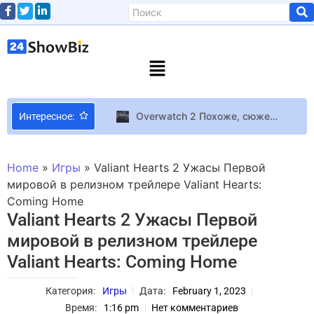
Overwatch 2 Похоже, сюжетную кампанию добавят в Overwatch 2 лишь в конце года
Интересное:
Ким Кардашьян перебивает 12-летнюю дочь Норт в Instagram: «Почему ты смотришь мой прямой эфир?»
Ship of Fools Два крупных апдейта и платные DLC — разработчики Ship of Fools опубликовали дорожную карту развития рогалика
Home
»
Игры
»
Valiant Hearts 2 Ужасы Первой
Распространенное заблуждение: большинство кулинаров гасят соду неправильно
мировой в релизном трейлере Valiant Hearts:
Coming Home
Ученые создали живой биокомпьютер из грибов Информация
Valiant Hearts 2 Ужасы Первой
Певец Виталий Лобач объявил о пополнении в семье
мировой в релизном трейлере
Звездное небо, живая музыка и уникальная атмосфера: Jerry Heil решила провести концерт на крыше одной из многоэтажек столицы
Valiant Hearts: Coming Home
15-летний моддер умудрился запустить кроссплей между Minecraft и Hytale
Top Gear возвращается! BBC планирует возродить культовое автошоу, но уже с новыми ведущими
Категория:
Игры
Дата:
February 1, 2023
Астарион получит роман-приквел – в 2026 году выйдут четыре книги по вселенной Baldur’s Gate 3
Время:
1:16 pm
Нет комментариев