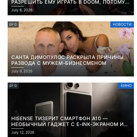
РАЗРЕШИТЬ ЕМУ ИГРАТЬ В DOOM, ПОТОМУ
ЧТО ЭТО ХРИСТИАНСКАЯ ИГРА ПРО
July 8, 2026
УБИЙСТВО ДЕМОНОВ
0
НОВОСТИ
САНТА ДИМОПУЛОС РАСКРЫЛА ПРИЧИНЫ
РАЗВОДА С МУЖЕМ-БИЗНЕСМЕНОМ
July 9, 2026
0
КИНО
HISENSE ТИЗЕРИТ СМАРТФОН A10 —
НЕОБЫЧНЫЙ ГАДЖЕТ С E-INK-ЭКРАНОМ И
СЪЕМНОЙ LCD-ПАНЕЛЬЮ ДЛЯ ЦВЕТНОГО
July 12, 2026
КОНТЕНТА И СОЦСЕТЕЙ