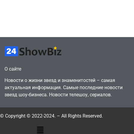
сделки за год
как
против 11 двумя
законопослушный
годами ранее
горожанин
July 4, 2026
July 4, 2026
24sbadmin
24sbadmin
О сайте
Новости о жизни звезд и знаменитостей – самая
актуальная информация. Самые последние новости
звезд шоу-бизнеса. Новости телешоу, сериалов.
© Copyright © 2022-2024. – All Rights Reserved.