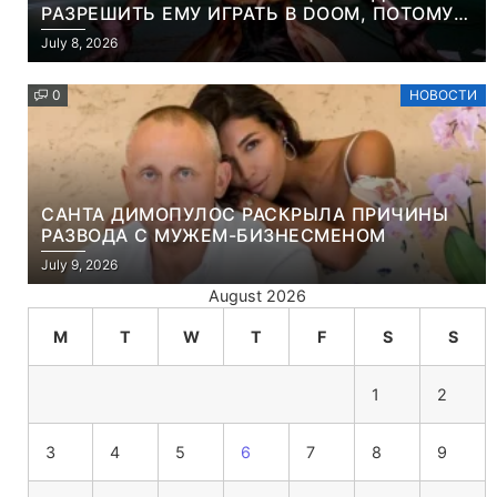
РАЗРЕШИТЬ ЕМУ ИГРАТЬ В DOOM, ПОТОМУ
ЧТО ЭТО ХРИСТИАНСКАЯ ИГРА ПРО
July 8, 2026
УБИЙСТВО ДЕМОНОВ
0
НОВОСТИ
САНТА ДИМОПУЛОС РАСКРЫЛА ПРИЧИНЫ
РАЗВОДА С МУЖЕМ-БИЗНЕСМЕНОМ
July 9, 2026
August 2026
M
T
W
T
F
S
S
1
2
3
4
5
6
7
8
9