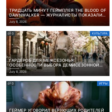
ТРИДЦАТЬ МИНУТ ГЕЙМПЛЕЯ THE BLOOD OF
DAWNWALKER — ЖУРНАЛИСТЫ ПОКАЗАЛИ
НАЧАЛО НОВОЙ ИГРЫ ОТ ВЕТЕРАНОВ CD
July 8, 2026
PROJEKT RED
0
КУЛЬТУРА
ГАРДЕРОБ ДЛЯ МЕЖСЕЗОНЬЯ:
ОСОБЕННОСТИ ВЫБОРА ДЕМИСЕЗОННОЙ
ПАРКИ И ЭЛЕГАНТНОГО ЖЕНСКОГО ПЛАЩА
July 8, 2026
0
ИГРЫ
ГЕЙМЕР УГОВОРИЛ ВЕРУЮЩИХ РОДИТЕЛЕЙ