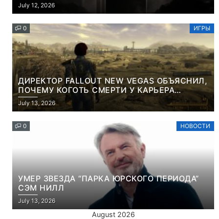
СЪЕМНОЙ LCD-ПАНЕЛЬЮ ДЛЯ ЦВЕТНОГО
July 12, 2026
КОНТЕНТА И СОЦСЕТЕЙ
0
ИГРЫ
ДИРЕКТОР FALLOUT NEW VEGAS ОБЪЯСНИЛ,
ПОЧЕМУ КОГОТЬ СМЕРТИ У КАРЬЕРА
НАМЕРЕННО СНОСИТ ВАМ ГОЛОВУ
July 13, 2026
0
НОВОСТИ
УМЕР ЗВЕЗДА “ПАРКА ЮРСКОГО ПЕРИОДА”
СЭМ НИЛЛ
July 13, 2026
August 2026