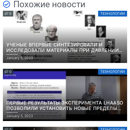
Похожие новости
0
ТЕХНОЛОГИИ
УЧЕНЫЕ ВПЕРВЫЕ СИНТЕЗИРОВАЛИ И
ИССЛЕДОВАЛИ МАТЕРИАЛЫ ПРИ ДАВЛЕНИИ
СВЫШЕ ТЕРАПАСКАЛЯИНФОРМАЦИЯ
January 5, 2023
0
ТЕХНОЛОГИИ
ПЕРВЫЕ РЕЗУЛЬТАТЫ ЭКСПЕРИМЕНТА LHAASO
ПОЗВОЛИЛИ УСТАНОВИТЬ НОВЫЕ ПРЕДЕЛЫ
ВРЕМЕНИ ЖИЗНИ ТЯЖЕЛЫХ ЧАСТИЦ ТЕМНОЙ
January 5, 2023
МАТЕРИИ ИНФОРМАЦИЯ
0
ТЕХНОЛОГИИ