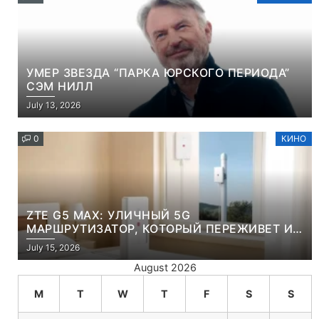
УМЕР ЗВЕЗДА “ПАРКА ЮРСКОГО ПЕРИОДА”
СЭМ НИЛЛ
July 13, 2026
0
КИНО
ZTE G5 MAX: УЛИЧНЫЙ 5G
МАРШРУТИЗАТОР, КОТОРЫЙ ПЕРЕЖИВЕТ И
ЛЮТУЮ ЗИМУ, И ЖАРКОЕ ЛЕТО
July 15, 2026
August 2026
M
T
W
T
F
S
S