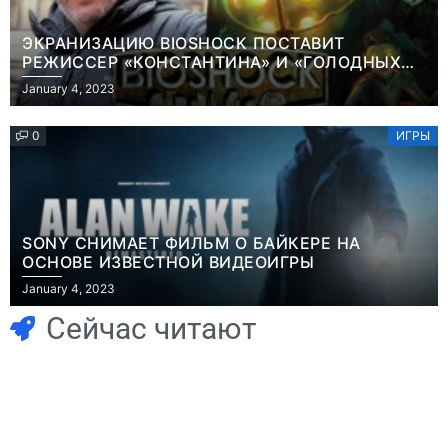
ЭКРАНИЗАЦИЮ BIOSHOCK ПОСТАВИТ
РЕЖИССЕР «КОНСТАНТИНА» И «ГОЛОДНЫХ
ИГР»
January 4, 2023
0
ИГРЫ
SONY СНИМАЕТ ФИЛЬМ О БАЙКЕРЕ НА
ОСНОВЕ ИЗВЕСТНОЙ ВИДЕОИГРЫ
Игры
January 4, 2023
Часть геймеров
Игры
В Rust теперь
считает, что мы
Сейчас читают
можно снять
сами похоронили
квартиру и
физические
открыть магазин
копии, а теперь
– но вас всё
возмущаемся
Новости
Игры