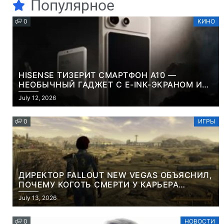
Популярное
0
КИНО
HISENSE ТИЗЕРИТ СМАРТФОН A10 —
НЕОБЫЧНЫЙ ГАДЖЕТ С E-INK-ЭКРАНОМ И
СЪЕМНОЙ LCD-ПАНЕЛЬЮ ДЛЯ ЦВЕТНОГО
July 12, 2026
КОНТЕНТА И СОЦСЕТЕЙ
0
ИГРЫ
ДИРЕКТОР FALLOUT NEW VEGAS ОБЪЯСНИЛ,
ПОЧЕМУ КОГОТЬ СМЕРТИ У КАРЬЕРА
НАМЕРЕННО СНОСИТ ВАМ ГОЛОВУ
July 13, 2026
0
НОВОСТИ